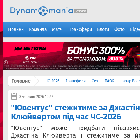
Новини
Команда
Матчі
Трансфери
Блоги
Фото
Віде
Головне
ЧС-2026
Трансфери
Сич
ПАОК
Назар Вол
3 червня 2026 10:42
"Ювентус" стежитиме за Джасті
Клюйвертом під час ЧС-2026
"Ювентус" може придбати півзахис
Джастіна Клюйверта і стежитиме за й