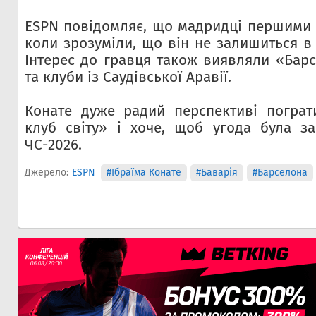
ESPN повідомляє, що мадридці першими 
коли зрозуміли, що він не залишиться в
Інтерес до гравця також виявляли «Барс
та клуби із Саудівської Аравії.
Конате дуже радий перспективі пограт
клуб світу» і хоче, щоб угода була з
ЧС-2026.
Джерело:
ESPN
#Ібраїма Конате
#Баварія
#Барселона