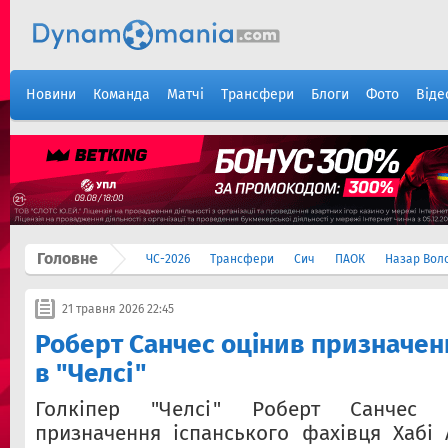
Новини
Команда
Матчі
Трансфери
Блоги
Фото
Віде
Головне
ЧС-2026
Трансфери
Сич
ПАОК
Назар Вол
21 травня 2026 22:45
Роберт Санчес оцінив призначен
в "Челсі"
Голкіпер "Челсі" Роберт Санчес 
призначення іспанського фахівця Хабі