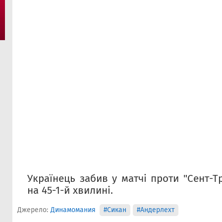
Українець забив у матчі проти "Сент-Т
на 45-1-й хвилині.
Джерело:
Динамомания
#Сикан
#Андерлехт