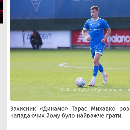
Захисник «
Динамо» Тарас Михавко розп
нападаючих йому було найважче грати.