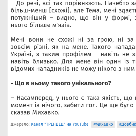
– До речі, всі так порівнюють. Начебто 
більш-менш [схожі], але Тема, мені здаєт
потужніший – видно, що він у формі, 
нього більше м'язів.
Мені вони не схожі ні за грою, ні за
зовсім різні, як на мене. Такого напад
Україні, з таким профілем – навіть не 
навіть близько. Для мене він один із т
відомих нападників не можу нікого з ним
- Що в ньому такого унікального?
– Насамперед, у нього є така якість, що
момент із нічого, забити гол. Це ще було 
сказав Михавко.
Джерело:
Канал "ТРЕНДЕЦ" на YouTube
#Михавко
#Довбик