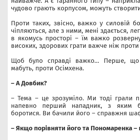
найважче. А є таранного типу – наприклад
чудово грають корпусом, можуть створити
Проти таких, звісно, важко у силовій б
чіпляються, але з ними, мені здається, ле
в якомусь просторі – їм важко розверну
високих, здорових грати важче ніж проти
Щоб було справді важко… Перше, що 
мабуть, проти Осімхена.
– А Довбик?
– Тема – це зрозуміло. Ми тоді грали п
напевно перший нападник, з яким 
боротися. Ви бачили його – справжня ша
– Якщо порівняти його та Пономаренка –