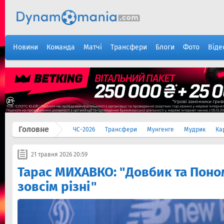
Новини
Команда
Матчі
Трансфери
Блоги
Фото
Віде
Головне
ЧС-2026
Трансфери
Мунгенге
Мудрик
Ка
21 травня 2026 20:59
Тарас МИХАВКО: "Довбик та Поно
зовсім різні"