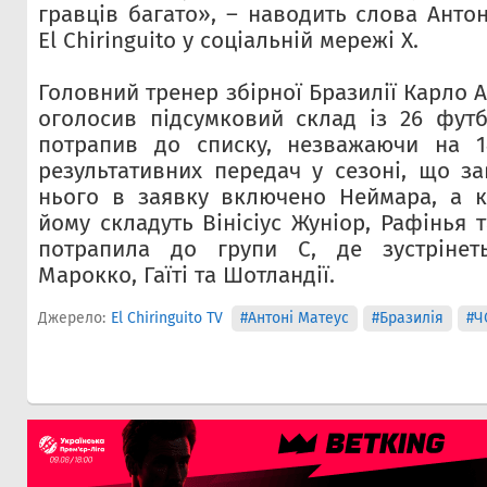
гравців багато», – наводить слова Анто
El Chiringuito у соціальній мережі X.
Головний тренер збірної Бразилії Карло А
оголосив підсумковий склад із 26 футбо
потрапив до списку, незважаючи на 14
результативних передач у сезоні, що за
нього в заявку включено Неймара, а к
йому складуть Вінісіус Жуніор, Рафінья т
потрапила до групи C, де зустрінет
Марокко, Гаїті та Шотландії.
Джерело:
El Chiringuito TV
#Антоні Матеус
#Бразилія
#Ч