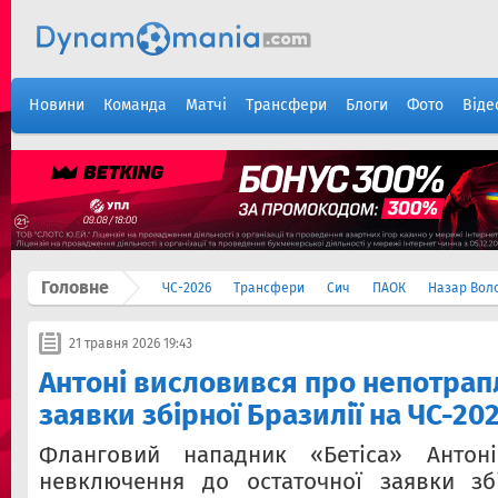
Новини
Команда
Матчі
Трансфери
Блоги
Фото
Віде
Головне
ЧС-2026
Трансфери
Сич
ПАОК
Назар Вол
21 травня 2026 19:43
Антоні висловився про непотрап
заявки збірної Бразилії на ЧС-20
Фланговий нападник «Бетіса» Антоні
невключення до остаточної заявки збі