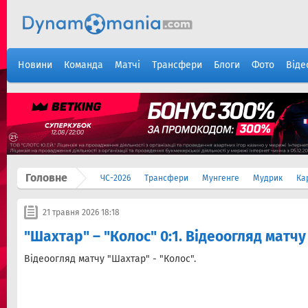
Новини
Команда
Матчі
Трансфери
Блоги
Фото
Віде
Головне
ЧС-2026
Трансфери
Мунгенге
Мудрик
Ка
21 травня 2026 18:18
"Шахтар" – "Колос" 0:1. Відеоогляд матчу
Відеоогляд матчу "Шахтар" - "Колос".