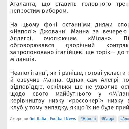
Аталанта, що ставить головного тре
непростим вибором.
На цьому фоні останніми днями спор
«Наполі» Джованні Манна за вечерею п
Аллегрі, очолюючим «Мілан». П
обговорювався дворічний контр
запропоновано італійцеві ще торік – до т
міланців.
Неаполітанці, як і раніше, готові укласти
й озвучив Манна. Однак сам Алегрі по
відповіддю, оскільки ще не ухвалив ос
щодо свого майбутнього у «Мілан
керівництву низку «россонері» низку 
клуб у тому випадку, якщо їх не буде прий
Джерело:
Get Italian Football News
#Наполі
#Саррі
#Алл