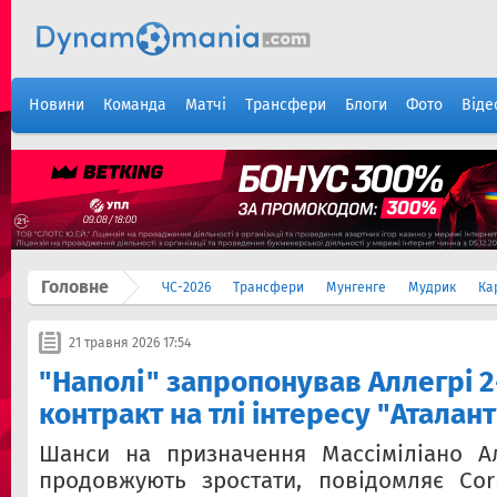
Новини
Команда
Матчі
Трансфери
Блоги
Фото
Віде
Головне
ЧС-2026
Трансфери
Мунгенге
Мудрик
Ка
21 травня 2026 17:54
"Наполі" запропонував Аллегрі 2
контракт на тлі інтересу "Аталант
Шанси на призначення Массіміліано Ал
продовжують зростати, повідомляє Corr