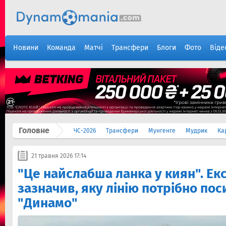
Новини
Команда
Матчі
Трансфери
Блоги
Фото
Віде
Головне
ЧС-2026
Трансфери
Мунгенге
Мудрик
Ка
21 травня 2026 17:14
"Це найслабша ланка у киян". Ек
зазначив, яку лінію потрібно по
"Динамо"