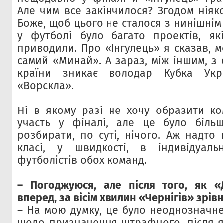
Але чим все закінчилося? Згодом ніяк
Боже, щоб цього не сталося з нинішнім 
у футболі було багато проектів, як
приводили. Про «Інгулець» я сказав, 
самий «Минай». А зараз, між іншим, з
країни зникає володар Кубка Укр
«Ворскла».
Ні в якому разі не хочу образити к
участь у фіналі, але це було більш
розбирати, по суті, нічого. Аж надто
класі, у швидкості, в індивідуальн
футболістів обох команд.
– Погоджуюся, але після того, як 
вперед, за вісім хвилин «Чернігів» зрів
– На мою думку, це було неоднозначне
щодо призначення штрафного, після я