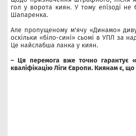
гол у ворота киян. У тому епізоді не
Шапаренка.
Але пропущеному м'ячу «Динамо» диву
оскільки «біло-сині» сьомі в УПЛ за на
Це найслабша ланка у киян.
– Ця перемога вже точно гарантує «
кваліфікацію Ліги Європи. Киянам є, що