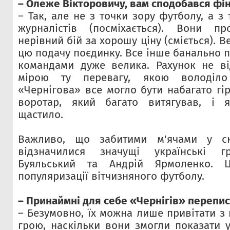
– Олеже Вікторовичу, вам сподобався фі
– Так, але не з точки зору футболу, а з
журналістів (посміхається). Вони п
нерівний бій за хорошу ціну (сміється). В
цю подачу поєдинку. Все інше банально п
командами дуже велика. Рахунок не в
мірою ту перевагу, якою володіл
«Чернігова» все могло бути набагато гі
воротар, який багато витягував, і 
щастило.
Важливо, що забитими м'ячами у ск
відзначилися значущі українські г
Буяльський та Андрій Ярмоленко. 
популяризації вітчизняного футболу.
– Принаймні для себе «Чернігів» перепис
– Безумовно, їх можна лише привітати з
грою, наскільки вони змогли показати у