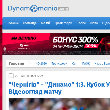
Новини
Команда
Матчі
Трансфери
Блоги
Фото
Віде
Головне
ЧС-2026
Трансфери
Сич
ПАОК
Назар Вол
20 травня 2026 22:26
"Чернігів" - "Динамо" 1:3. Кубок 
Відеоогляд матчу