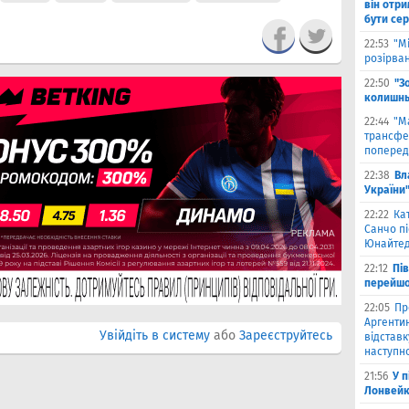
він отри
бути се
22:53
"М
розірва
22:50
"З
колишнь
22:44
"М
трансфе
поперед
22:38
Вл
України
22:22
Ка
Санчо пі
Юнайтед
22:12
Пі
перейшо
22:05
Пр
Аргентин
Увійдіть в систему
або
Зареєструйтесь
відставк
наступно
21:56
У 
Лонвейк