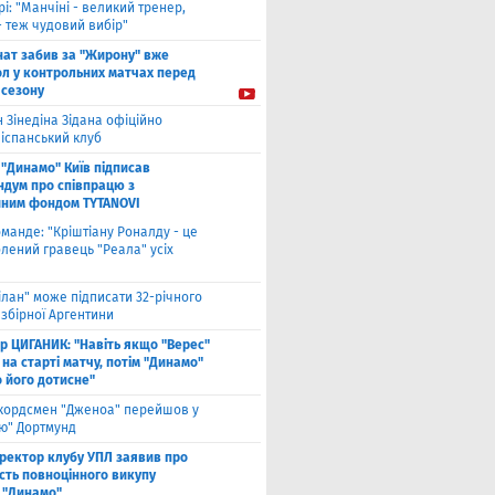
рі: "Манчіні - великий тренер,
- теж чудовий вибір"
нат забив за "Жирону" вже
ол у контрольних матчах перед
 сезону
 Зінедіна Зідана офіційно
 іспанський клуб
"Динамо" Київ підписав
дум про співпрацю з
йним фондом TYTANOVI
оманде: "Кріштіану Роналду - це
лений гравець "Реала" усіх
ілан" може підписати 32-річного
збірної Аргентини
ор ЦИГАНИК: "Навіть якщо "Верес"
 на старті матчу, потім "Динамо"
о його дотисне"
кордсмен "Дженоа" перейшов у
ію" Дортмунд
ректор клубу УПЛ заявив про
сть повноцінного викупу
 "Динамо"