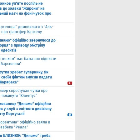
анков уп'яте поспіль не
в до заявки "Жирони" на
ьний матч на фоні чуток про
арселона" домовилася з "Аль-
" про трансфер Канселу
инамо" офіційно звернулося до
орця" з приводу обстрілу
 одеситів
оттенхем" має бажання підписти
 "Барселони"
рутив хребет супернику. Як
 своїм фінтом змусив падати
"Карабаха"
емер спростував чутки про
 покинути "Ювентус"
хованець "Динамо" офіційно
 у клуб з елітного дивізіону
ту Португалії
іорентина" офіційно взяла в
хавбека "Реала"
ля БЛИЗНЮК: "Динамо" треба