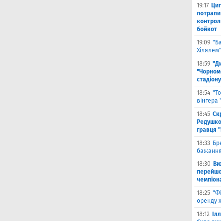
19:17
Циг
потрапи
контрол
бойкот
19:09
"Б
Хілялем
18:59
"Д
"Чорном
стадіону
18:54
"Т
вінгера
18:45
Ск
Редушко
гравця 
18:33
Бр
бажання
18:30
Ви
перейшов
чемпіона
18:25
"Ф
оренду 
18:12
Іл