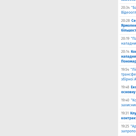
20:34
"Б
Відеоог
20:28
Се
Ярмоленк
більшост
20:19
"П
нападни
20:14
Ко
нападни
Пономар
19:54
"Л
трансфе
збірної А
19:48
Ек
основну
19:40
"К
захисник
19:31
Клу
контрак
19:25
"А
запропо