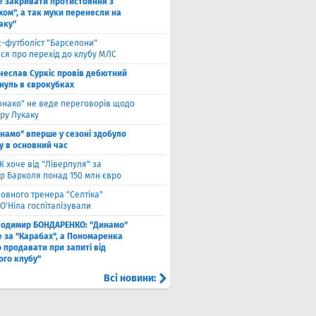
е закривати протистояння з
хом", а так муки перенесли на
аку"
с-футболіст "Барселони"
ся про перехід до клубу МЛС
чеслав Суркіс провів дебютний
 нуль в єврокубках
онако" не веде переговорів щодо
ру Лукаку
намо" вперше у сезоні здобуло
у в основний час
 хоче від "Ліверпуля" за
р Барколя понад 150 млн євро
ловного тренера "Селтіка"
О'Ніла госпіталізували
лодимир БОНДАРЕНКО: "Динамо"
е за "Карабах", а Пономаренка
 продавати при запиті від
ого клубу"
Всі новини: