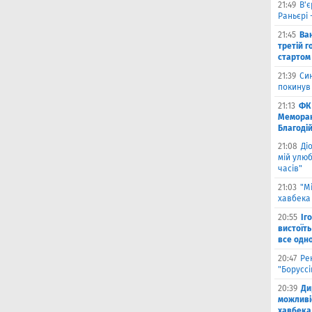
21:49
В'є
Раньєрі 
21:45
Ва
третій г
стартом
21:39
Син
покинув
21:13
ФК 
Меморан
Благоді
21:08
Ді
мій улюб
часів"
21:03
"М
хавбека 
20:55
Іг
вистоїть
все одн
20:47
Ре
"Борусс
20:39
Ди
можливі
хавбека