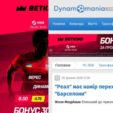
Новини
Команда
Матчі
Транс
Головне
ЧС-2026
Трансфе
20 травня 2026 17:36
"Реал" має намір пере
"Барселони"
Жозе Моурінью
близький до призн