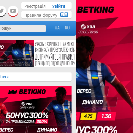
Реєстрація
Увійти
Правила форуму
UA
RU
і теги