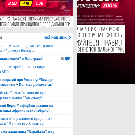
и
Всі новини:
рсенал" може підписати гравця
ни" замість Вінісіуса
инамоманія" в Телеграмі!
10
рсенал" зробив запит щодо
з АПЛ
вроцький про Україну: "Там, де
осковитів – Польща допомагає"
рістал Пелас" оголосив про
р екс-гравця "Арсеналу"
івий Берег" офіційно заявив на
исника африканської збірної
ьюкасл" відмовився продавати
ка в "Манчестер Юнайтед"
авма захисника "Карабаха", яку