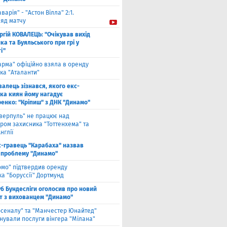
аварія" - "Астон Вілла" 2:1.
ляд матчу
ргій КОВАЛЕЦЬ: "Очікував вихід
а та Буяльського при грі у
і"
арма" офіційно взяла в оренду
ка "Аталанти"
валець зізнався, якого екс-
ка киян йому нагадує
енко: "Кріпиш" з ДНК "Динамо"
іверпуль" не працює над
ром захисника "Тоттенхема" та
нглії
с-гравець "Карабаха" назвав
 проблему "Динамо"
омо" підтвердив оренду
а "Боруссії" Дортмунд
б Бундесліги оголосив про новий
т з вихованцем "Динамо"
рсеналу" та "Манчестер Юнайтед"
нували послуги вінгера "Мілана"