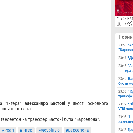
Новин
23:55
"А
"Барсело
23:46
"Д
23:45
"А
вінгера 
23:42
На
б’ють м
23:38
"К
трансфе
ка "Інтера"
Алессандро Бастоні
у
якості основного
23:29
"Л
рони цього літа.
УПЛ зах
23:16
"Н
тендентом на трансфер Бастоні була "Барселона".
захисни
#Реал
#Інтер
#Моурінью
#Барселона
23:12
Тр