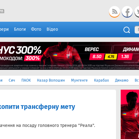
фери
Блоги
Фото
Відео
ри
Сич
ПАОК
Назар Волошин
Мунгенге
Карабах
Динамо
Вс
хопити трансферну мету
ачення на посаду головного тренера "Реала".