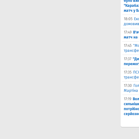
було вж
"Караба
матч у Б
18:05
Ек
домовив
17:49
В'я
матч на
17:45
"М
трансфе
17:37
"Ди
перемог
17:35
ПСЖ
трансфе
17:30
Го
Мартіна 
17:19
Во
сильніш
потрібно
серйозн