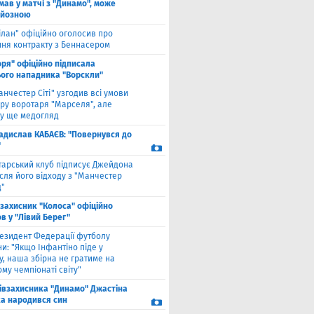
мав у матчі з "Динамо", може
рйозною
ілан" офіційно оголосив про
ння контракту з Беннасером
оря" офіційно підписала
ого нападника "Ворскли"
анчестер Сіті" узгодив всі умови
ру воротаря "Марселя", але
у ще медогляд
адислав КАБАЄВ: "Повернувся до
"
тарський клуб підписує Джейдона
сля його відходу з "Манчестер
"
взахисник "Колоса" офіційно
в у "Лівий Берег"
езидент Федерації футболу
и: "Якщо Інфантіно піде у
у, наша збірна не гратиме на
му чемпіонаті світу"
півзахисника "Динамо" Джастіна
а народився син