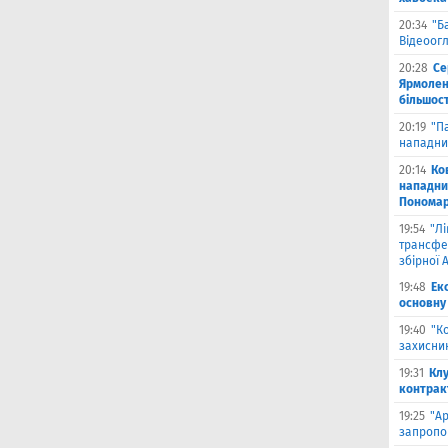
20:34
"Б
Відеоог
20:28
Се
Ярмоленк
більшост
20:19
"П
нападни
20:14
Ко
нападни
Пономар
19:54
"Л
трансфе
збірної А
19:48
Ек
основну
19:40
"К
захисник
19:31
Клу
контрак
19:25
"А
запропо