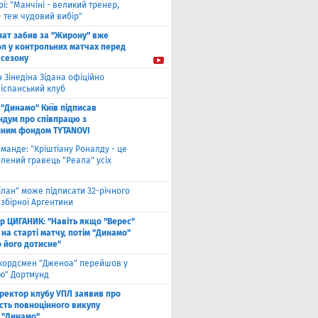
рі: "Манчіні - великий тренер,
- теж чудовий вибір"
нат забив за "Жирону" вже
ол у контрольних матчах перед
 сезону
 Зінедіна Зідана офіційно
 іспанський клуб
"Динамо" Київ підписав
дум про співпрацю з
йним фондом TYTANOVI
оманде: "Кріштіану Роналду - це
лений гравець "Реала" усіх
ілан" може підписати 32-річного
збірної Аргентини
ор ЦИГАНИК: "Навіть якщо "Верес"
 на старті матчу, потім "Динамо"
о його дотисне"
кордсмен "Дженоа" перейшов у
ію" Дортмунд
ректор клубу УПЛ заявив про
сть повноцінного викупу
 "Динамо"