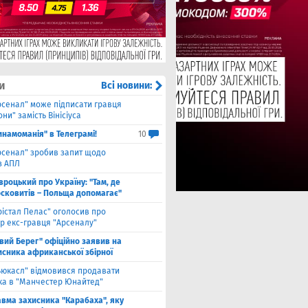
и
Всі новини:
рсенал" може підписати гравця
ни" замість Вінісіуса
инамоманія" в Телеграмі!
10
рсенал" зробив запит щодо
з АПЛ
вроцький про Україну: "Там, де
осковитів – Польща допомагає"
рістал Пелас" оголосив про
р екс-гравця "Арсеналу"
івий Берег" офіційно заявив на
исника африканської збірної
ьюкасл" відмовився продавати
ка в "Манчестер Юнайтед"
авма захисника "Карабаха", яку