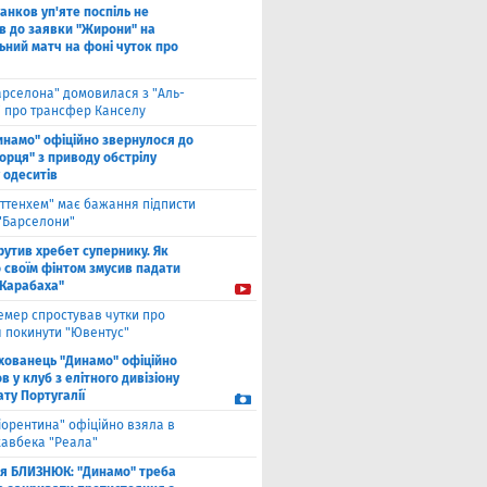
анков уп'яте поспіль не
в до заявки "Жирони" на
ьний матч на фоні чуток про
арселона" домовилася з "Аль-
" про трансфер Канселу
инамо" офіційно звернулося до
орця" з приводу обстрілу
 одеситів
оттенхем" має бажання підписти
 "Барселони"
рутив хребет супернику. Як
 своїм фінтом змусив падати
"Карабаха"
емер спростував чутки про
 покинути "Ювентус"
хованець "Динамо" офіційно
 у клуб з елітного дивізіону
ту Португалії
іорентина" офіційно взяла в
хавбека "Реала"
ля БЛИЗНЮК: "Динамо" треба