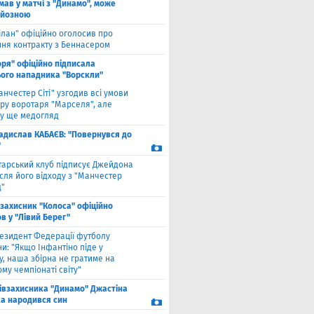
мав у матчі з "Динамо", може
рйозною
ілан" офіційно оголосив про
ння контракту з Беннасером
оря" офіційно підписала
ого нападника "Ворскли"
анчестер Сіті" узгодив всі умови
ру воротаря "Марселя", але
у ще медогляд
адислав КАБАЄВ: "Повернувся до
"
тарський клуб підписує Джейдона
сля його відходу з "Манчестер
"
взахисник "Колоса" офіційно
в у "Лівий Берег"
езидент Федерації футболу
и: "Якщо Інфантіно піде у
у, наша збірна не гратиме на
му чемпіонаті світу"
півзахисника "Динамо" Джастіна
а народився син