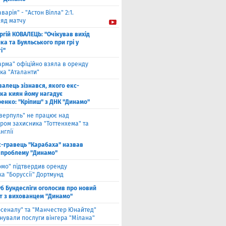
аварія" - "Астон Вілла" 2:1.
ляд матчу
ргій КОВАЛЕЦЬ: "Очікував вихід
а та Буяльського при грі у
і"
арма" офіційно взяла в оренду
ка "Аталанти"
валець зізнався, якого екс-
ка киян йому нагадує
енко: "Кріпиш" з ДНК "Динамо"
іверпуль" не працює над
ром захисника "Тоттенхема" та
нглії
с-гравець "Карабаха" назвав
 проблему "Динамо"
омо" підтвердив оренду
а "Боруссії" Дортмунд
б Бундесліги оголосив про новий
т з вихованцем "Динамо"
рсеналу" та "Манчестер Юнайтед"
нували послуги вінгера "Мілана"