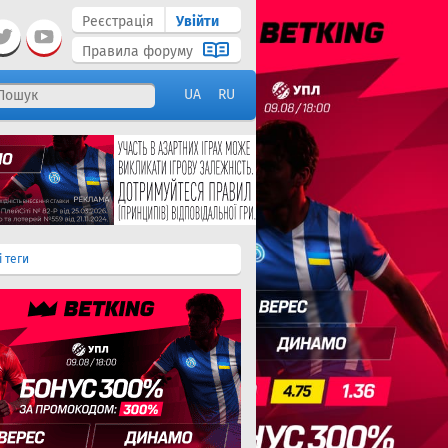
Реєстрація
Увійти
Правила форуму
UA
RU
і теги