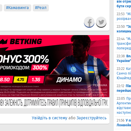
він отри
бути се
#Камавинга
#Реал
22:53
"М
розірва
22:50
"З
колишнь
22:44
"М
трансфе
поперед
22:38
Вл
України
22:22
Ка
Санчо пі
Юнайтед
22:12
Пі
перейшо
22:05
Пр
Аргентин
відставк
наступно
Увійдіть в систему
або
Зареєструйтесь
21:56
У 
Лонвейк