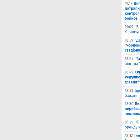
19:17
Циг
потрапи
контрол
бойкот
19:09
"Б
Хілялем
18:59
"Д
"Чорном
стадіону
18:54
"Т
вінгера
18:45
Ск
Редушко
гравця 
18:33
Бр
бажання
18:30
Ви
перейшов
чемпіона
18:25
"Ф
оренду 
18:12
Іл