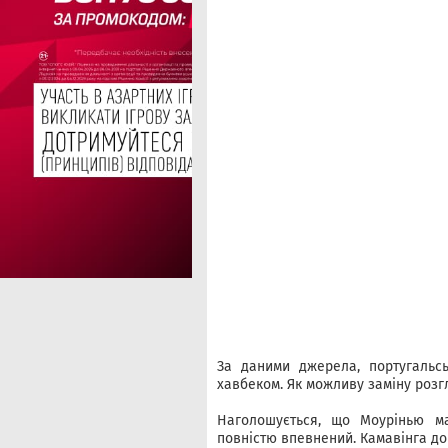
За даними джерела, португальс
хавбеком. Як можливу заміну розг
Наголошується, що Моурінью м
повністю впевнений. Камавінга до 