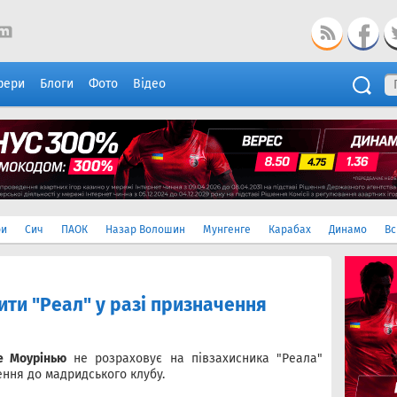
фери
Блоги
Фото
Відео
ри
Сич
ПАОК
Назар Волошин
Мунгенге
Карабах
Динамо
Вс
ти "Реал" у разі призначення
е Моурінью
не розраховує на півзахисника "Реала"
ення до мадридського клубу.