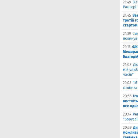
21:49
В'є
Раньєрі 
21:45
Ва
третій г
стартом
21:39
Син
покинув
21:13
ФК 
Меморан
Благоді
21:08
Ді
мій улюб
часів"
21:03
"М
хавбека 
20:55
Іг
вистоїть
все одн
20:47
Ре
"Борусс
20:39
Ди
можливі
хавбека