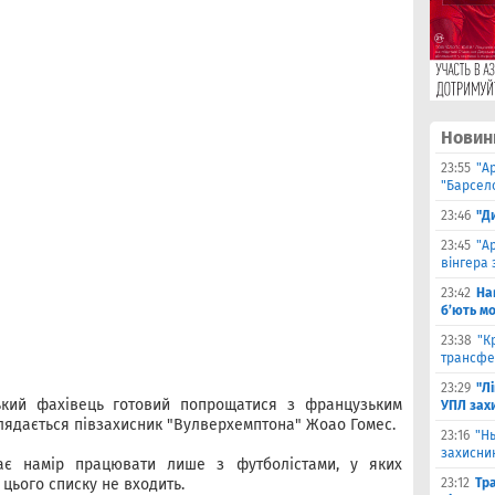
Новин
23:55
"А
"Барсело
23:46
"Д
23:45
"А
вінгера 
23:42
На
б’ють м
23:38
"К
трансфе
23:29
"Л
ький фахівець готовий попрощатися з французьким
УПЛ зах
лядається півзахисник "Вулверхемптона" Жоао Гомес.
23:16
"Н
захисни
ає намір працювати лише з футболістами, у яких
цього списку не входить.
23:12
Тр