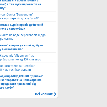
е закривати протистояння з
хом", а так муки перенесли на
аку"
с-футболіст "Барселони"
ся про перехід до клубу МЛС
чеслав Суркіс провів дебютний
 нуль в єврокубках
онако" не веде переговорів щодо
ру Лукаку
намо" вперше у сезоні здобуло
у в основний час
 хоче від "Ліверпуля" за
р Барколя понад 150 млн євро
ловного тренера "Селтіка"
О'Ніла госпіталізували
лодимир БОНДАРЕНКО: "Динамо"
е за "Карабах", а Пономаренка
 продавати при запиті від
ого клубу"
Всі новини: