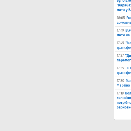
було вж
"Караба
матч у Б
18:05
Ек
домовив
17:49
В'я
матч на
17:45
"М
трансфе
17:37
"Ди
перемог
17:35
ПСЖ
трансфе
17:30
Го
Мартіна 
17:19
Во
сильніш
потрібно
серйозн