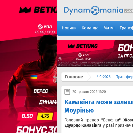
Новини
Команда
Матчі
Транс
Головне
ЧС-2026
Трансфе
20 травня 2026 17:20
Камавінга може залиши
Моурінью
Головний тренер "Бенфіки"
Жоз
Едуардо Камавінга
у разі признач