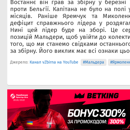
Востаннє він грав за збірну у березні 
проти Бельгії. Капітана не було на полі 
місяців. Раніше Яремчук та Миколен
дефіцит справжнього лідера у роздягал
Нині цей лідер буде на зборі. Це се
позицій Мальдери, щоб увійти до колекти
того, що ми станемо свідками останньог
за збірну. Його виклик має всі ознаки цьо
Джерело:
Канал vZbirna на YouTube
#Мальдера
#Ярмолен