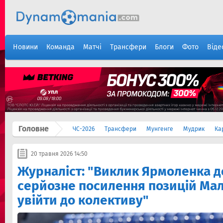
Новини
Команда
Матчі
Трансфери
Блоги
Фото
Віде
Головне
ЧС-2026
Трансфери
Мунгенге
Мудрик
Ка
20 травня 2026 14:50
Журналіст: "Виклик Ярмоленка до
серйозне посилення позицій Ма
увійти до колективу"