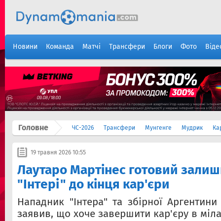
Новини
Команда
Матчі
Трансфери
Блоги
Фото
Віде
Головне
ЧС-2026
Трансфери
Мунгенге
Мудрик
Ка
19 травня 2026 10:55
Лаутаро Мартінес готовий залиш
"Інтері" до кінця кар'єри
Нападник "Інтера" та збірної Аргентин
заявив, що хоче завершити кар'єру в міла