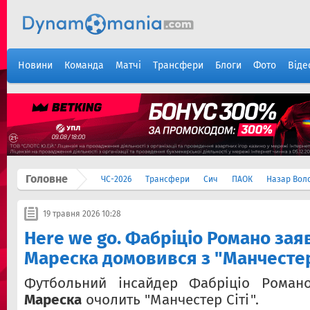
Новини
Команда
Матчі
Трансфери
Блоги
Фото
Віде
Головне
ЧС-2026
Трансфери
Сич
ПАОК
Назар Вол
19 травня 2026 10:28
Here we go. Фабріціо Романо зая
Мареска домовився з "Манчестер
Футбольний інсайдер Фабріціо Рома
Мареска
очолить "Манчестер Сіті".