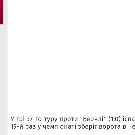
У грі 37-го туру проти "Бернлі" (1:0) іс
19-й раз у чемпіонаті зберіг ворота в н