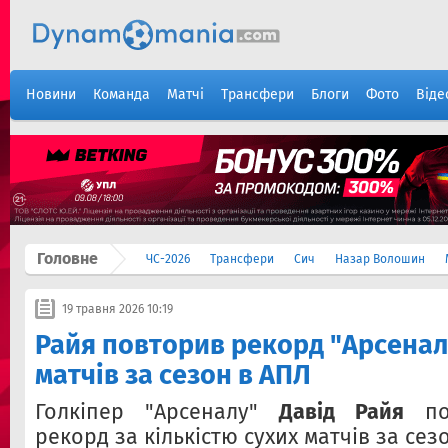
Новини
Команда
Матчі
Трансфери
Блоги
Фото
Віде
Головне
ЧС-2026
Трансфери
Сич
Назар Волошин
19 травня 2026 10:19
Райя повторив рекорд "Арсеналу
матчів за сезон в АПЛ
Голкіпер "Арсеналу"
Давід Райя
пов
рекорд за кількістю сухих матчів за сез