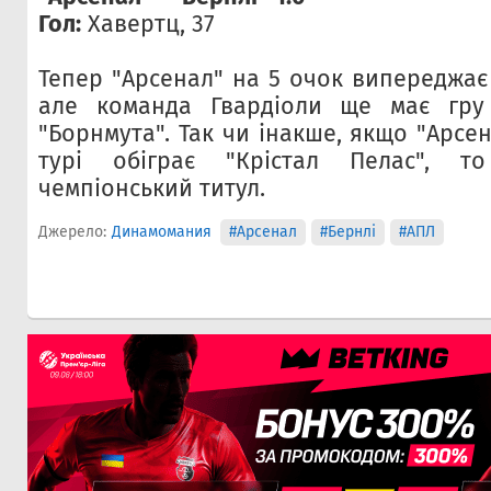
Гол:
Хавертц, 37
Тепер "Арсенал" на 5 очок випереджає 
але команда Гвардіоли ще має гру
"Борнмута". Так чи інакше, якщо "Арсе
турі обіграє "Крістал Пелас", т
чемпіонський титул.
Джерело:
Динамомания
#Арсенал
#Бернлі
#АПЛ