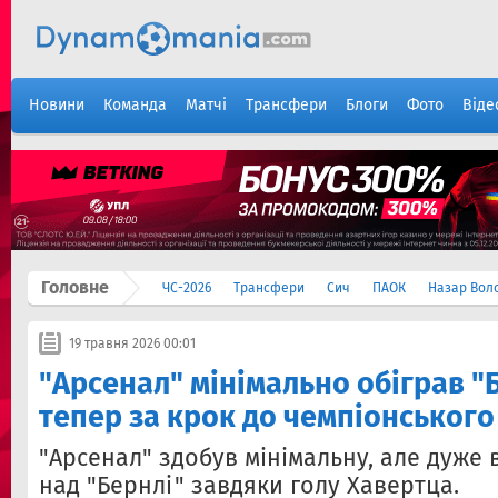
Новини
Команда
Матчі
Трансфери
Блоги
Фото
Віде
Головне
ЧС-2026
Трансфери
Сич
ПАОК
Назар Вол
19 травня 2026 00:01
"Арсенал" мінімально обіграв "Б
тепер за крок до чемпіонського
"Арсенал" здобув мінімальну, але дуже
над "Бернлі" завдяки голу Хавертца.