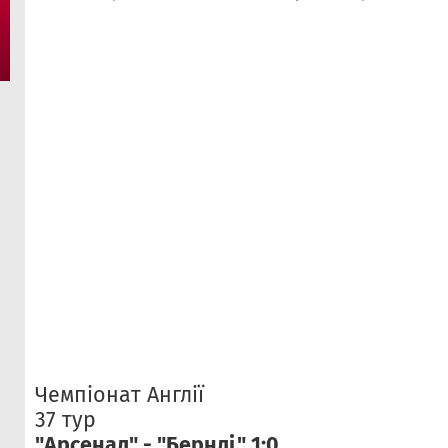
Чемпіонат Англії
37 тур
"Арсенал" - "Бернлі" 1:0