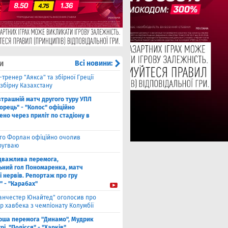
и
Всі новини:
-тренер "Аякса" та збірної Греції
збірну Казахстану
втрашній матч другого туру УПЛ
рець" - "Колос" офіційно
но через приліт по стадіону в
єго Форлан офіційно очолив
Уругваю
дважлива перемога,
ьний гол Пономаренка, матч
і нервів. Репортаж про гру
" - "Карабах"
анчестер Юнайтед" оголосив про
р хавбека з чемпіонату Колумбії
рша перемога "Динамо", Мудрик
рі, "Полісся" - "Харків",