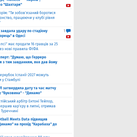
во "Шахтаря"
орім: "Ти зобов'язаний боротися
онство, працюючи у клубі рівня
"
 завдала удару по стадіону
1
орець" в Одесі
елсі" має продати 16 гравців за 25
рез нові правила ФІФА
сперт: "Думаю, що Герреро
я з тим завданням, яке дав йому
еркубок Іспанії-2027 можуть
 у Стамбулі
Л затвердила дату та час матчу
у "Буковина" - "Динамо"
глійський арбітр Ентоні Тейлор,
ершив кар'єру в липні, отримав
 Туреччині
otball Meets Data підвищив
Динамо" на прохід "Карабаха" до