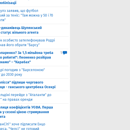
мобілізації
улз заявив, що футбол
ий за теніс: "Там можна у 50 і 70
ати"
-динамівець Шулянський
статус вільного агента
к особисто зателефонував Родрі
нав його обрати "Барсу"
паренко? За 1,5 мільйона треба
1
о робити!": Леоненко розібрав
инамо" – "Карабах"
рі погодив з "Барселоною"
 до 2030 року
олісся" підпише чергового
ця - ганського центрбека Осекрі
льдіні перейде з "Аталанти" до
і" на правах оренди
блиця коефіцієнтів УЄФА. Перша
а у сезоні ціною стримування
нта
анСіті" хоче підписати Енцо
еса, "Челсі" не готовий