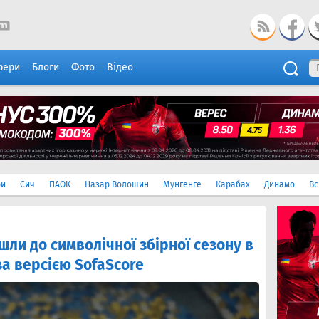
фери
Блоги
Фото
Відео
ри
Сич
ПАОК
Назар Волошин
Мунгенге
Карабах
Динамо
Вс
шли до символічної збірної сезону в
за версією SofaScore