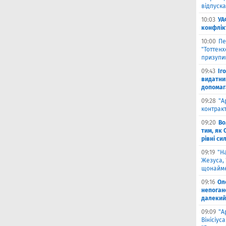
відпуска
10:03
УА
конфлік
10:00
Пе
"Тоттен
призупи
09:43
Іг
видатни
допомага
09:28
"А
контрак
09:20
Во
тим, як 
рівні си
09:19
"Н
Жезуса,
щонайме
09:16
Ол
непоган
далекий
09:09
"А
Вінісіус