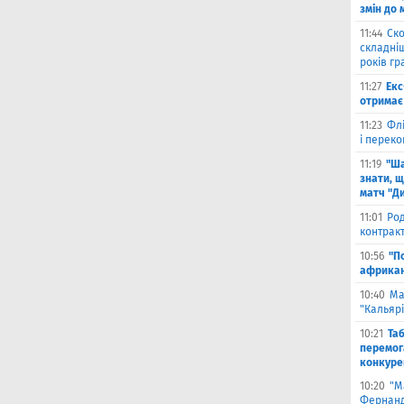
змін до 
11:44
Ско
складніш
років гр
11:27
Екс
отримає 
11:23
Флі
і переко
11:19
"Ша
знати, щ
матч "Д
11:01
Род
контракт
10:56
"П
африкан
10:40
Ма
"Кальяр
10:21
Та
перемог
конкуре
10:20
"М
Фернанд