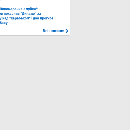
"
 Пономаренка є чуйка":
в похвалив "Динамо" за
у над "Карабахом" і дав прогноз
 Баку
Всі новини: