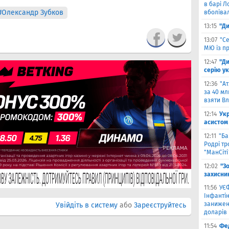
в барі Л
#Олександр Зубков
вболіва
13:15
"Ди
13:07
"С
МЮ із пр
12:47
"Д
серію ук
12:36
"А
за 40 мл
взяти В
12:14
Ук
асистом 
12:11
"Ба
Родрі тр
"МанСіті
12:02
"З
захисни
11:56
УЄФ
Інфантін
занижен
Увійдіть в систему
або
Зареєструйтесь
доларів
11:54
Фед