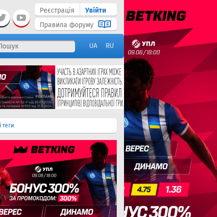
Реєстрація
Увійти
Правила форуму
UA
RU
і теги