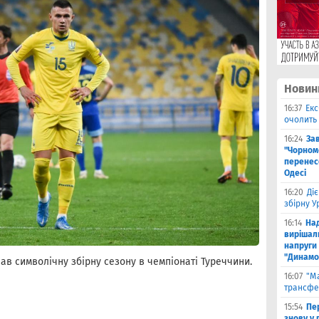
Новин
16:37
Екс
очолить 
16:24
За
"Чорномо
перенесе
Одесі
16:20
Ді
збірну 
16:14
На
вирішал
напруги 
"Динамо
ав символічну збірну сезону в чемпіонаті Туреччини.
16:07
"М
трансфе
15:54
Пе
знову у г