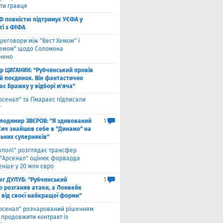
ти гравця
Ф повністю підтримує УЄФА у
ті з ФІФА
реговори між "Вест Хемом" і
хемом" щодо Соломона
нено
ор ЦИГАНИК: "Рубчинський провів
й поєдинок. Він фантастично
є Бражку у відборі м'яча"
рсенал" та Гімараес підписали
т
лодимир ЗВЄРОВ: "Я здивований
1
Сич знайшов себе в "Динамо" на
льних суперників"
аполі" розглядає трансфер
 "Арсенал" оцінює форварда
нше у 20 млн євро
ег ДУЛУБ: "Рубчинський
1
о розганяв атаки, а Лонвейк
 від своєї найкращої форми"
рсенал" розчарований рішенням
а продовжити контракт із