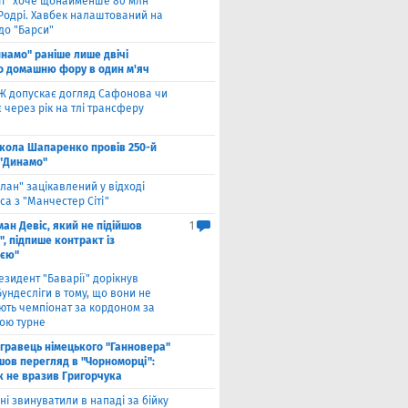
іті" хоче щонайменше 80 млн
 Родрі. Хавбек налаштований на
до "Барси"
намо" раніше лише двічі
о домашню фору в один м'яч
Ж допускає догляд Сафонова чи
через рік на тлі трансферу
кола Шапаренко провів 250-й
 "Динамо"
лан" зацікавлений у відході
а з "Манчестер Сіті"
ан Девіс, який не підійшов
1
, підпише контракт із
ією"
езидент "Баварії" дорікнув
ундесліги в тому, що вони не
ють чемпіонат за кордоном за
ою турне
гравець німецького "Ганновера"
шов перегляд в "Чорноморці":
к не вразив Григорчука
ні звинуватили в нападі за бійку