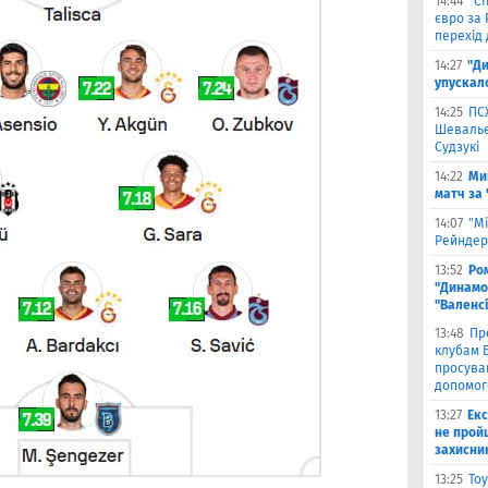
14:44
"С
євро за
перехід 
14:27
"Ди
упускал
14:25
ПС
Шевальє 
Судзукі
14:22
Ми
матч за
14:07
"Мі
Рейндерс
13:52
Ром
"Динамо"
"Валенс
13:48
Пр
клубам Б
просува
допомог
13:27
Екс
не прой
захисни
13:25
Тоу