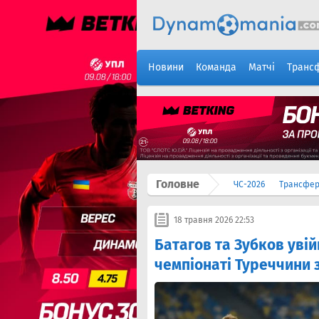
Новини
Команда
Матчі
Транс
Головне
ЧС-2026
Трансфе
18 травня 2026 22:53
Батагов та Зубков увій
чемпіонаті Туреччини 