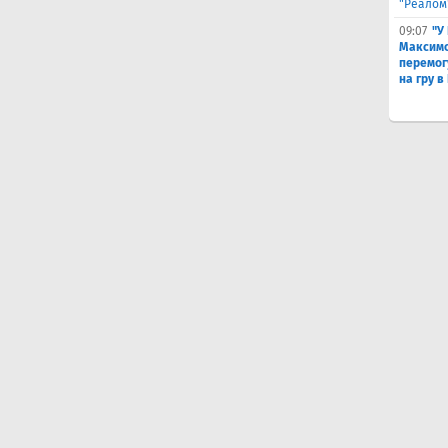
"Реалом
09:07
"У
Максимо
перемог
на гру в