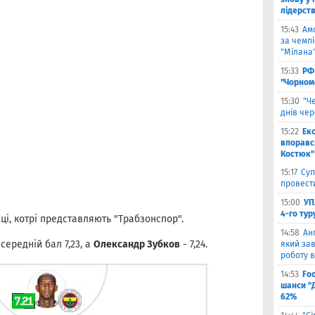
лідерст
15:43
Ам
за чемпі
"Мілана
15:33
РФ
"Чорном
15:30
"Ч
днів че
15:22
Ек
впоравс
Костюк"
15:17
Суп
провести
15:00
УП
4-го тур
вці, котрі представляють "Трабзонспор".
14:58
Ан
середній бал 7,23, а
Олександр Зубков
- 7,24.
який зав
роботу в
14:53
Fo
шанси "
62%