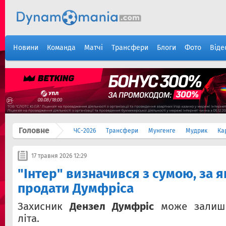
Новини
Команда
Матчі
Трансфери
Блоги
Фото
Віде
Головне
ЧС-2026
Трансфери
Мунгенге
Мудрик
Ка
17 травня 2026 12:29
"Інтер" визначився з сумою, за я
продати Думфріса
Захисник
Дензел Думфріс
може залиши
літа.