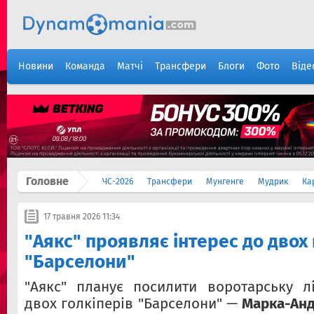
Новини
Команда
Матчі
Трансфери
Блоги
Фото
Віде
Головне
ЧС-2026
Трансфери
Мунгенге
Мудрик
Ка
17 травня 2026 11:34
"Аякс" проявляє інтерес до двох
"Барселони"
"Аякс" планує посилити воротарську л
двох голкіперів "Барселони" —
Марка-Анд