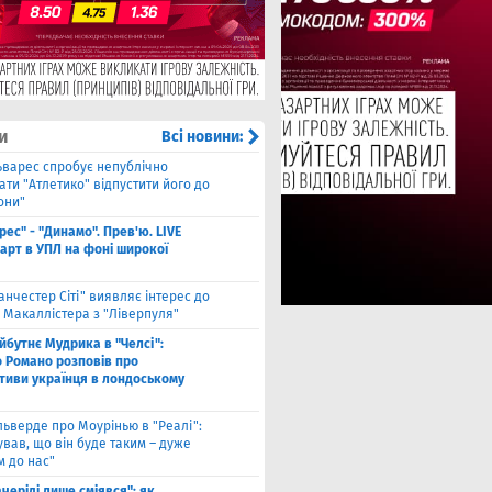
и
Всі новини:
ьварес спробує непублічно
ти "Атлетико" відпустити його до
они"
рес" - "Динамо". Прев'ю. LIVE
тарт в УПЛ на фоні широкої
анчестер Сіті" виявляє інтерес до
 Макаллістера з "Ліверпуля"
йбутнє Мудрика в "Челсі":
о Романо розповів про
тиви українця в лондоському
льверде про Моурінью в "Реалі":
ував, що він буде таким – дуже
м до нас"
ачеріді лише сміявся": як