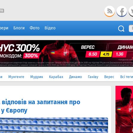
фери
Блоги
Фото
Відео
ри
Мунгенге
Мудрик
Карабах
Динамо
Ганіву
Верес
Всі теги
відповів на запитання про
 у Європу