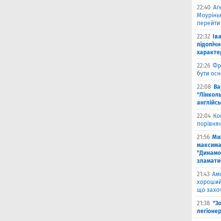
22:40
Аг
Моурінь
перейти
22:32
Ів
підопіч
характе
22:26
Фр
бути ос
22:08
Ва
"Лінколь
англійсь
22:04
Ко
порівня
21:56
Ми
максима
"Динамо
зламати
21:43
Амо
хороший 
що захо
21:38
"З
легіонер