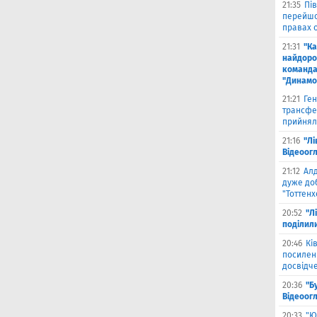
21:35
Пів
перейшов
правах 
21:31
"К
найдоро
команда
"Динамо
21:21
Ген
трансфе
прийнял
21:16
"Лі
Відеоог
21:12
Ал
дуже до
"Тоттен
20:52
"Л
поділил
20:46
Кі
посилен
досвідче
20:36
"Б
Відеоог
20:33
"Ю