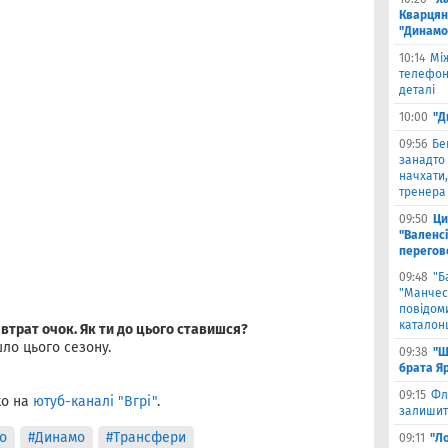
Кварцян
"Динамо
10:14
Мі
телефон
деталі
10:00
"Д
09:56
Бе
занадто 
начхати,
тренера 
09:50
Ци
"Валенсі
перегов
09:48
"Б
"Манчест
повідоми
каталон
 втрат очок. Як ти до цього ставишся?
ло цього сезону.
09:38
"Ш
брата Я
09:15
Фл
ко на
ютуб-каналі "Вгрі"
.
залишить
о
#Динамо
#Трансфери
09:11
"Л