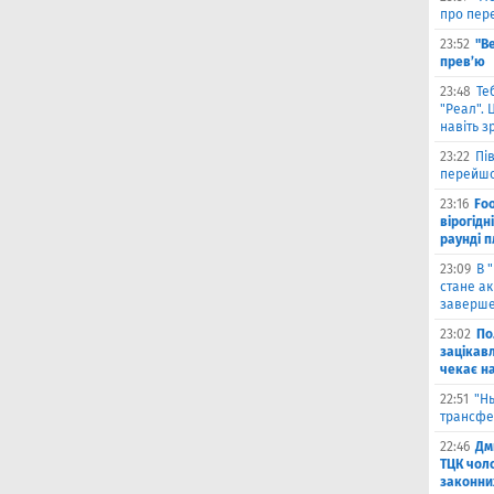
про пере
23:52
"В
прев’ю
23:48
Те
"Реал". 
навіть з
23:22
Пі
перейшо
23:16
Foo
вірогідн
раунді 
23:09
В 
стане ак
заверше
23:02
По
зацікавл
чекає на
22:51
"Н
трансфе
22:46
Дм
ТЦК чол
законни