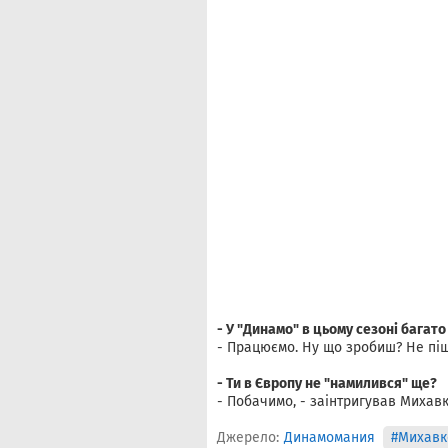
- У "Динамо" в цьому сезоні багато
- Працюємо. Ну що зробиш? Не піш
-
Ти в Європу не "намилився" ще?
- Побачимо, - заінтригував Михав
Джерело:
Динамомания
#Михавк