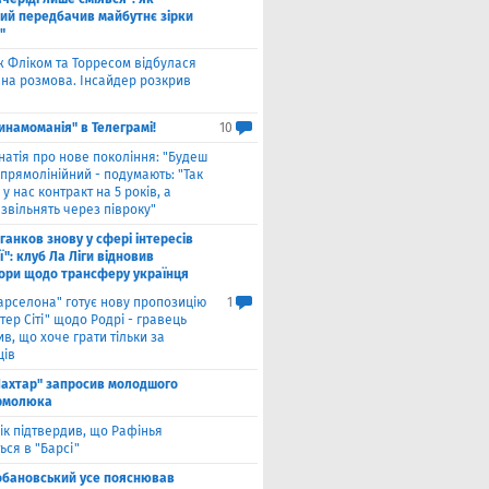
ий передбачив майбутнє зірки
"
ж Фліком та Торресом відбулася
на розмова. Інсайдер розкрив
инамоманія" в Телеграмі!
10
натія про нове покоління: "Будеш
прямолінійний - подумають: "Так
 у нас контракт на 5 років, а
звільнять через півроку"
ганков знову у сфері інтересів
ї": клуб Ла Ліги відновив
ори щодо трансферу українця
арселона" готує нову пропозицію
1
ер Сіті" щодо Родрі - гравець
в, що хоче грати тільки за
ців
ахтар" запросив молодшого
рмолюка
ік підтвердив, що Рафінья
ся в "Барсі"
обановський усе пояснював