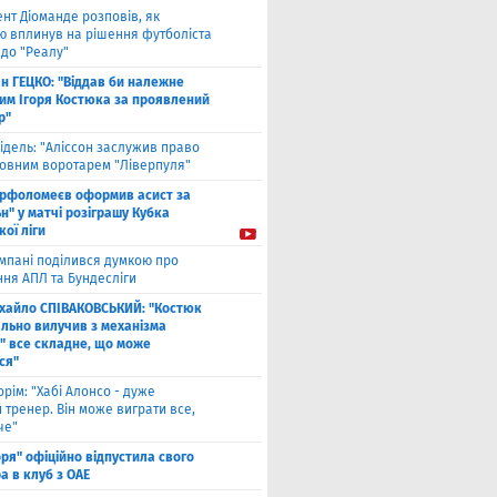
ент Діоманде розповів, як
ю вплинув на рішення футболіста
 до "Реалу"
ан ГЕЦКО: "Віддав би належне
ним Ігоря Костюка за проявлений
р"
ідель: "Аліссон заслужив право
новним воротарем "Ліверпуля"
рфоломеєв оформив асист за
н" у матчі розіграшу Кубка
кої ліги
мпані поділився думкою про
ння АПЛ та Бундесліги
хайло СПІВАКОВСЬКИЙ: "Костюк
льно вилучив з механізма
" все складне, що може
ся"
рім: "Хабі Алонсо - дуже
тренер. Він може виграти все,
че"
оря" офіційно відпустила свого
а в клуб з ОАЕ