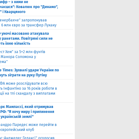
ифр – з ними не
чаєшся": Ковалюк про "Динамо",
" і Кварцяного
енербахче" запропонував
 6 млн євро за трансфер Лукаку
 уночі масовано атакувала
 ракетами. Повітряні сили не
ь їхню кількість
ест Хем" за 5+2 млн фунтів
 Манора Соломона у
хема"
e Times: Зухвалі удари України по
жуть зіграти на руку Путіну
ФА може розслідувати всю
ть Інфантіно за 16 років роботи в
ції на тлі скандалу з виплатами
рк Мампассі, який отримував
РФ: "Я хочу миру і припинення
 українській землі"
еандро Паредес може перейти в
 європейський клуб
ос-Анджелес Гелаксі" оголосив