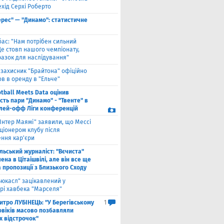
хід Серхі Роберто
ерес" — "Динамо": статистичне
бас: "Нам потрібен сильний
Це стовп нашого чемпіонату,
разок для наслідування"
взахисник "Брайтона" офіційно
в в оренду в "Ельче"
tball Meets Data оцінив
ість пари "Динамо" - "Твенте" в
плей-офф Ліги конференцій
"Інтер Маямі" заявили, що Мессі
ціонером клубу після
ння кар'єри
льський журналіст: "Вєчиста"
ена ​​в Цітаішвілі, але він все ще
 пропозиції з Близького Сходу
ьюкасл" зацікавлений у
рі хавбека "Марселя"
итро ЛУБІНЕЦЬ: "У Берегівському
1
овіків масово позбавляли
х відстрочок"