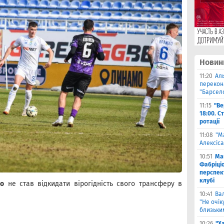
Новин
11:20
Ал
перекона
"Барсел
11:15
"Ве
18:00. С
ротації
11:08
"М
Алексіса
10:51
Ма
Фабріці
перспек
клубі
ко
не став відкидати вірогідність свого трансферу в
10:41
Ва
"Не очік
близьки
10:26
"Х