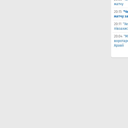
матчу
20:15
"Че
матчу з
20:11
"Х
півзахис
20:04
"М
воротаре
Аравії