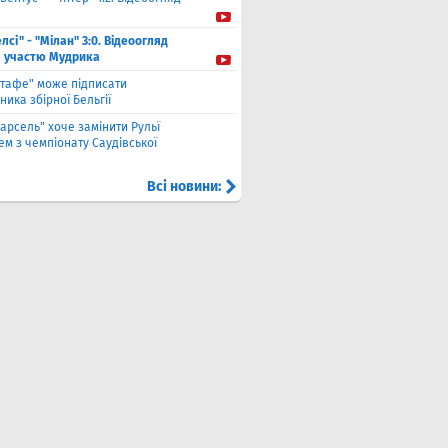
лсі" - "Мілан" 3:0. Відеоогляд
а участю Мудрика
етафе" може підписати
ника збірної Бельгії
арсель" хоче замінити Рульї
м з чемпіонату Саудівської
Всі новини: