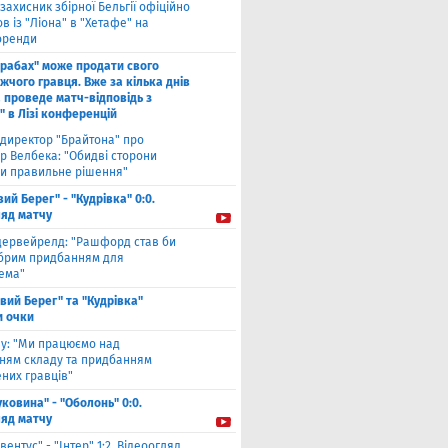
захисник збірної Бельгії офіційно
 із "Ліона" в "Хетафе" на
оренди
арабах" може продати свого
жчого гравця. Вже за кілька днів
 проведе матч-відповідь з
" в Лізі конференцій
директор "Брайтона" про
р Велбека: "Обидві сторони
и правильне рішення"
вий Берег" - "Кудрівка" 0:0.
ляд матчу
дервейрелд: "Рашфорд став би
брим придбанням для
хема"
івий Берег" та "Кудрівка"
и очки
ву: "Ми працюємо над
ням складу та придбанням
них гравців"
уковина" - "Оболонь" 0:0.
ляд матчу
вентус" - "Інтер" 1:2. Відеоогляд