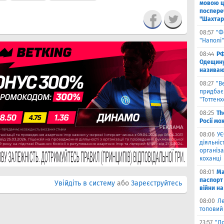
мовою ц
поспере
"Шахтар
08:57
"Ф
"Наполі"
08:44
РФ
Одещину
називают
08:27
"В
придбає
"Тоттен
08:25
Th
Росії мо
08:06
УЄ
діяльніс
організа
коханці
08:01
Ма
паспорт 
Увійдіть в систему
або
Зареєструйтесь
війни на
08:00
Л
топовий
23:57
"Л