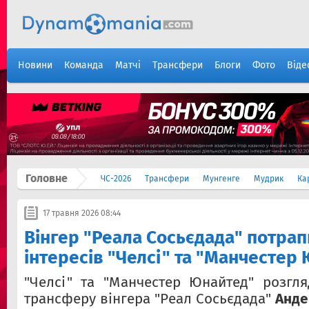
Новини
Команда
Матчі
Трансфери
Блоги
Фото
Віде
Головне
ЧС-2026
Трансфери
Мунгенге
Мудрик
Ка
17 травня 2026 08:44
Вінгер "Реала Сосьєдада" потра
інтересів "Челсі" та "Манчестер
"Челсі" та "Манчестер Юнайтед" розгл
трансферу вінгера "Реал Сосьєдада"
Анде