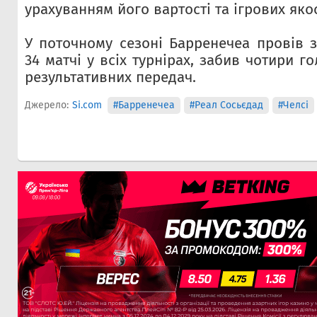
урахуванням його вартості та ігрових яко
У поточному сезоні Барренечеа провів з
34 матчі у всіх турнірах, забив чотири г
результативних передач.
Джерело:
Si.com
#Барренечеа
#Реал Сосьєдад
#Челсi