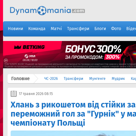
Новини
Команда
Матчі
Трансфери
Блоги
Фото
Віде
Головне
ЧС-2026
Трансфери
Мунгенге
Мудрик
Ка
17 травня 2026 08:15
Хлань з рикошетом від стійки з
переможний гол за "Гурнік" у ма
чемпіонату Польщі