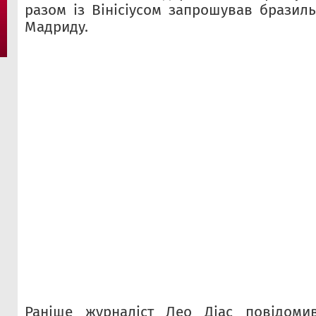
разом із Вінісіусом запрошував бразил
Мадриду.
Раніше журналіст Лео Діас повідоми