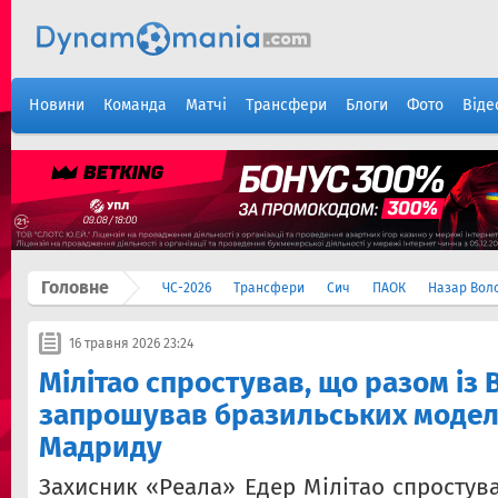
Новини
Команда
Матчі
Трансфери
Блоги
Фото
Віде
Головне
ЧС-2026
Трансфери
Сич
ПАОК
Назар Вол
16 травня 2026 23:24
Мілітао спростував, що разом із 
запрошував бразильських модел
Мадриду
Захисник «Реала» Едер Мілітао спростув