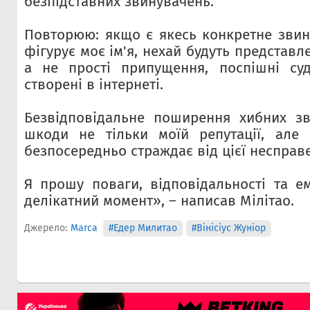
безпідставних звинувачень.
Повторюю: якщо є якесь конкретне звин
фігурує моє ім'я, нехай будуть представл
а не прості припущення, поспішні суд
створені в інтернеті.
Безвідповідальне поширення хибних зв
шкоди не тільки моїй репутації, але 
безпосередньо страждає від цієї несправ
Я прошу поваги, відповідальності та ем
делікатний момент», – написав Мілітао.
Джерело:
Marca
#Едер Милитао
#Вінісіус Жуніор