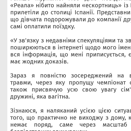
«Реала» нібито найняли «ескортниць» із 
прилетіли до столиці Іспанії. Представни
що дівчата подорожували до компанії дру
самі оплатили поїздку.
«У зв'язку з недавніми спекуляціями та 
поширюються в інтернеті щодо мого імені
вся інформація, що мені приписується, 
має жодних доказів.
Зараз я повністю зосереджений на в
травми, через яку пропущу чемпіонат с
також присвячую усю свою увагу сім'
дружині, яка вагітна.
Зізнаюся, я наляканий усією цією ситуа
того, що практично не виходжу з дому, 
немає поряд, саме через масштаб