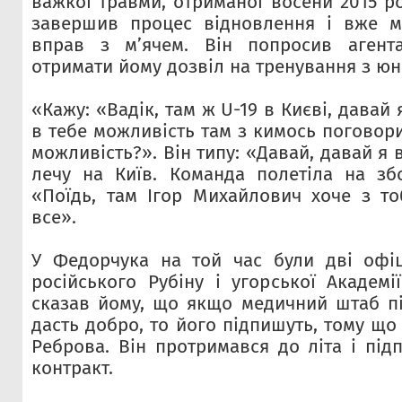
важкої травми, отриманої восени 2015 ро
завершив процес відновлення і вже м
вправ з м’ячем. Він попросив агент
отримати йому дозвіл на тренування з ю
«Кажу: «Вадік, там ж U-19 в Києві, давай 
в тебе можливість там з кимось поговор
можливість?». Він типу: «Давай, давай я 
лечу на Київ. Команда полетіла на зб
«Поїдь, там Ігор Михайлович хоче з тоб
все».
У Федорчука на той час були дві офіц
російського Рубіну і угорської Академі
сказав йому, що якщо медичний штаб пі
дасть добро, то його підпишуть, тому щ
Реброва. Він протримався до літа і під
контракт.