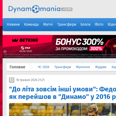
Новини
Команда
Матчі
Трансфери
Блоги
Фото
Віде
Головне
ЧС-2026
Трансфери
Мунгенге
Мудрик
Ка
16 травня 2026 21:21
"До літа зовсім інші умови": Фед
як перейшов в "Динамо" у 2016 р