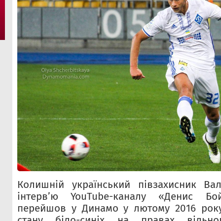
Колишній український півзахисник Ва
інтерв’ю YouTube-каналу «Денис Бо
перейшов у Динамо у лютому 2016 рок
стану біло-синіх на правах вільно