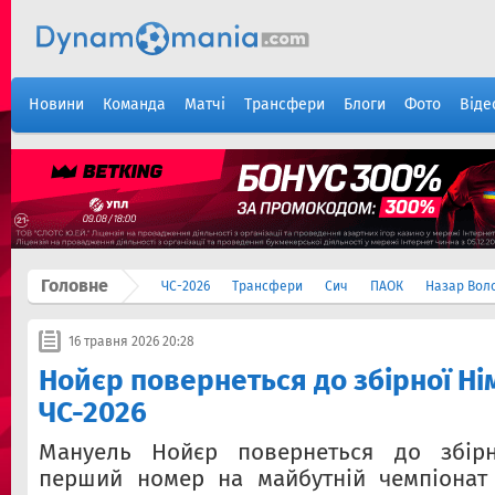
Новини
Команда
Матчі
Трансфери
Блоги
Фото
Віде
Головне
ЧС-2026
Трансфери
Сич
ПАОК
Назар Вол
16 травня 2026 20:28
Нойєр повернеться до збірної Ні
ЧС-2026
Мануель Нойєр повернеться до збірн
перший номер на майбутній чемпіонат 