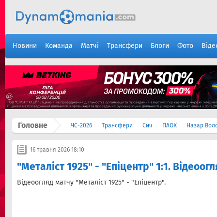
Новини
Команда
Матчі
Трансфери
Блоги
Фото
Віде
Головне
ЧС-2026
Трансфери
Сич
ПАОК
Назар Вол
16 травня 2026 18:10
"Металіст 1925" - "Епіцентр" 1:1. Відеоог
Відеоогляд матчу "Металіст 1925" - "Епіцентр".