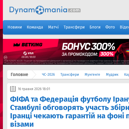
Новини
Команда
Матчі
Трансфери
Блоги
Фото
Віде
Головне
ЧС-2026
Трансфери
Мунгенге
Мудрик
Ка
16 травня 2026 18:01
ФІФА та Федерація футболу Ірану
Стамбулі обговорять участь збірн
Іранці чекають гарантій на фоні 
візами