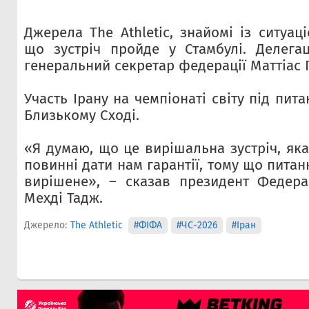
Джерела The Athletic, знайомі із ситуац
що зустріч пройде у Стамбулі. Делега
генеральний секретар федерації Маттіас
Участь Ірану на чемпіонаті світу під пит
Близькому Сході.
«Я думаю, що це вирішальна зустріч, як
повинні дати нам гарантії, тому що питан
вирішене», – сказав президент Федера
Мехді Тадж.
Джерело:
The Athletic
#ФІФА
#ЧС-2026
#Іран