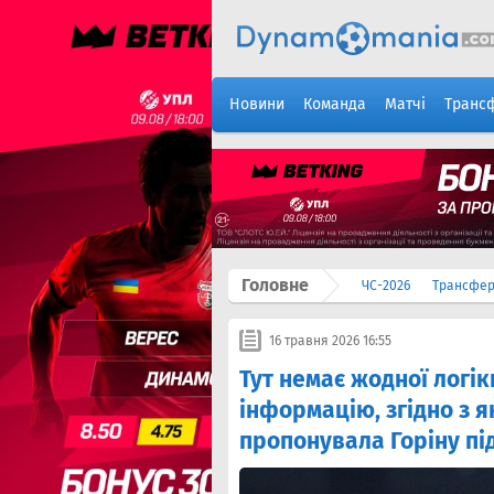
Новини
Команда
Матчі
Транс
Головне
ЧС-2026
Трансфе
16 травня 2026 16:55
Тут немає жодної логік
інформацію, згідно з 
пропонувала Горіну пі