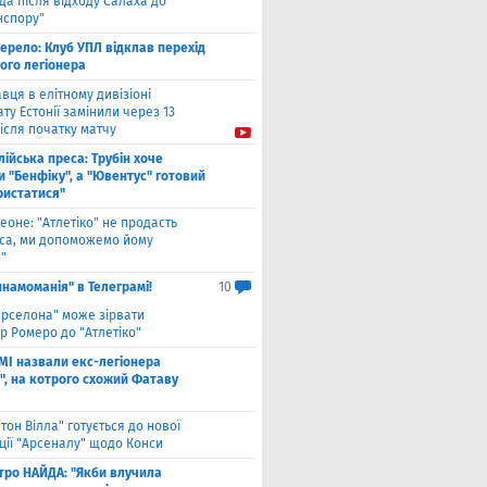
а після відходу Салаха до
нспору"
ерело: Клуб УПЛ відклав перехід
ого легіонера
вця в елітному дивізіоні
ту Естонії замінили через 13
ісля початку матчу
лійська преса: Трубін хоче
 "Бенфіку", а "Ювентус" готовий
ристатися"
еоне: "Атлетіко" не продасть
са, ми допоможемо йому
"
инамоманія" в Телеграмі!
10
арселона" може зірвати
р Ромеро до "Атлетіко"
ЗМІ назвали екс-легіонера
", на котрого схожий Фатаву
стон Вілла" готується до нової
ції "Арсеналу" щодо Конси
тро НАЙДА: "Якби влучила