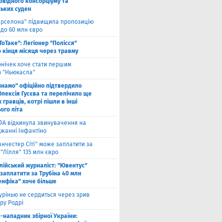
овідного консорціуму та
ських суден
арселона" підвищила пропозицію
 до 60 млн євро
ТоТаке": Легіонер "Полісся"
 кінця місяця через травму
рнічек хоче стати першим
 "Ньюкасла"
инамо" офіційно підтвердило
Олексія Гусєва та перелічило ще
 гравців, котрі пішли в інші
ого літа
ФА відкинула звинувачення на
Джанні Інфантіно
нчестер Сіті" може заплатити за
"Лілля" 135 млн євро
алійський журналіст: "Ювентус"
заплатити за Трубіна 40 млн
енфіка" хоче більше
рінью не сердиться через зрив
ру Родрі
-нападник збірної України: