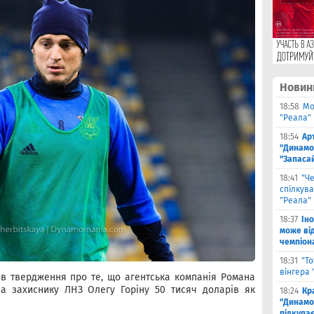
Новин
18:58
Мо
"Реала" 
18:54
Ар
"Динамо
"Запаса
18:41
"Ч
спілкув
"Реала"
18:37
Ін
може від
чемпіона
18:31
"Т
вінгера 
в твердження про те, що агентська компанія Романа
ла захиснику ЛНЗ Олегу Горіну 50 тисяч доларів як
18:24
Кр
"Динамо"
підкупає