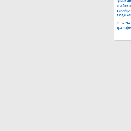
"Динамів
знайти н
такий р
люди ха
11:34
"Ас
трансфе