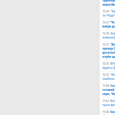
трубопр
неросій
12:45
"Б
за Родрі
12:41
"Та
вибув до
12:36
Хо
номером
12:22
"Д
оренду 
десятьох
клуби ць
12:15
ФІ
адресу 
12:12
"Ма
хавбека 
11:58
Іт
готовий 
євро, "Б
11:52
Моу
трансфе
11:38
Екс