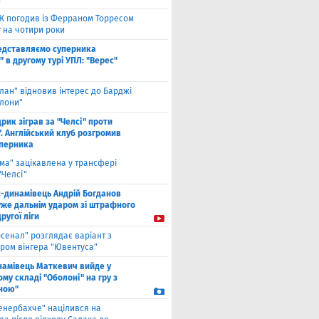
Ж погодив із Ферраном Торресом
 на чотири роки
едставляємо суперника
 в другому турі УПЛ: "Верес"
лан" відновив інтерес до Барджі
елони"
рик зіграв за "Челсі" проти
. Англійський клуб розгромив
уперника
ма" зацікавлена у трансфері
"Челсі"
с-динамівець Андрій Богданов
уже дальнім ударом зі штрафного
другої ліги
рсенал" розглядає варіант з
ром вінгера "Ювентуса"
намівець Маткевич вийде у
му складі "Оболоні" на гру з
ною"
енербахче" націлився на