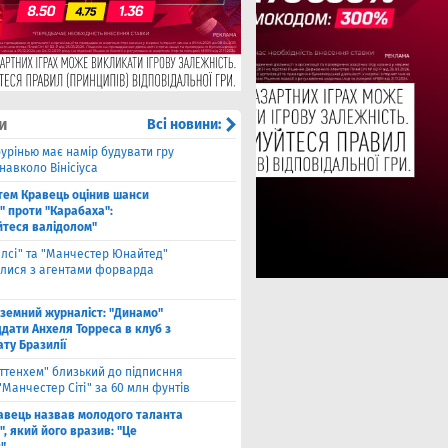
и
Всі новини:
урінью має намір будувати гру
навколо Вінісіуса
тем Кравець оцінив шанси
" проти "Карабаха":
йтеся валідолом"
елсі" та "Манчестер Юнайтед"
алися з агентами форварда
оземний журналіст: "Динамо"
дати Анхеля Торреса в клуб з
ту Бразилії
оттенхем" близький до підписння
"Манчестер Сіті" за 60 млн фунтів
авець назвав молодого таланта
, який його вразив: "Це
"