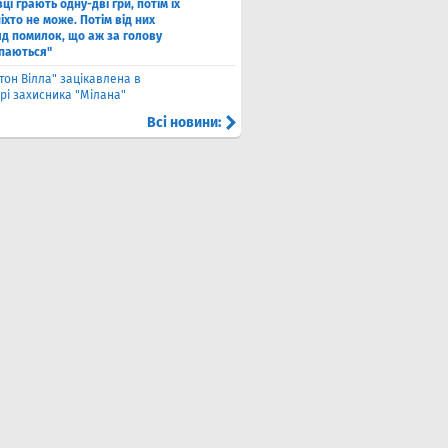
ці грають одну-дві гри, потім їх
іхто не може. Потім від них
яд помилок, що аж за голову
паються"
тон Вілла" зацікавлена в
рі захисника "Мілана"
Всі новини: