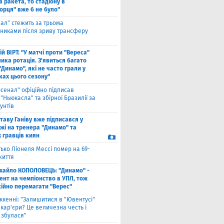
 ракета, то стадіону в
орця" вже б не було"
еал" стежить за трьома
сниками після зриву трансферу
й ВІРТ: "У матчі проти "Вереса"
ика ротація. З'явиться багато
"Динамо", які не часто грали у
ках цього сезону"
рсенал" офіційно підписав
"Ньюкасла" та збірної Бразилії за
унтів
таву Ганіву вже підписався у
жі на тренера "Динамо" та
 гравців киян
ько Ліонеля Мессі помер на 69-
життя
хайло КОПОЛОВЕЦЬ: "Динамо" -
ент на чемпіонство в УПЛ, тож
кійно перемагати "Верес"
ккенні: "Залишитися в "Ювентусі"
 кар'єри? Це величезна честь і
 збулася"