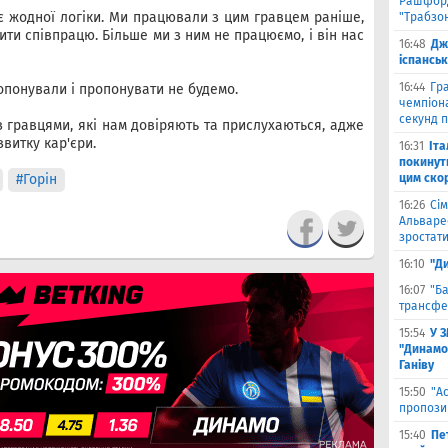
Рашфорд
є жодної логіки. Ми працювали з цим гравцем раніше,
"Трабзо
ти співпрацю. Більше ми з ним не працюємо, і він нас
16:48
Дж
іспанськ
16:44
Гра
опонували і пропонувати не будемо.
чемпіона
секунд п
з гравцями, які нам довіряють та прислухаються, адже
витку кар'єри.
16:31
Іта
покинути
#Горін
цим ско
16:26
Сім
Альваре
зростати
16:10
"Д
16:07
"Б
трансфе
15:54
У 
"Динамо
Ганіву
15:50
"А
пропози
15:40
Пе