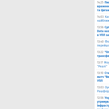
14:25
Пи
враженн
та Цига
14:03
Ка
найближ
13:56
Су
Data на
в УПЛ з
13:40
Фо
перейшо
13:22
"О
трансфе
13:17
Моу
"Реалі"
13:10
Ст
матч "Ве
УПЛ
13:03
Оу
Рашфор
12:56
Ук
утримув
інфраст