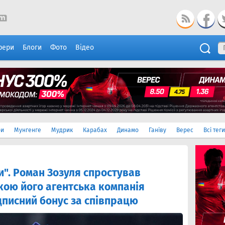
фери
Блоги
Фото
Відео
ри
Мунгенге
Мудрик
Карабах
Динамо
Ганіву
Верес
Всі теги
и". Роман Зозуля спростував
якою його агентська компанія
дписний бонус за співпрацю