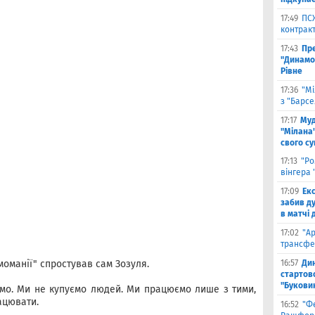
17:49
ПС
контракт
17:43
Пр
"Динамо"
Рівне
17:36
"Мі
з "Барс
17:17
Муд
"Мілана"
свого с
17:13
"Ро
вінгера 
17:09
Ек
забив д
в матчі 
17:02
"А
трансфе
оманії" спростував сам Зозуля.
16:57
Ди
стартово
"Букови
мо. Ми не купуємо людей. Ми працюємо лише з тими,
ацювати.
16:52
"Ф