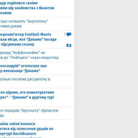
щур поділився своїми
ями від знайомства з Ванатом
нковим
садо залишить "Барселону"
чими днями
перкомп'ютер Football Meets
1
звав місце, яке "Динамо" посяде
а підсумками сезону
рвард "Хоффенхайма" не
в до "Лейпцига" через медогляд
лександрія" оголосила про
р вихованця "Динамо"
рінью посилив дисципліну в
ало відомо, хто коментуватиме
рес" - "Динамо" в другому турі
ен порадив "Арсеналу" підписати
да
раїна зобов’язалася
атися від нанесення ударів по
руктурі Каспійського