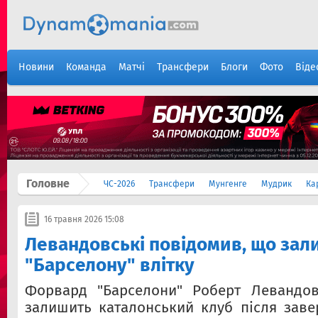
Новини
Команда
Матчі
Трансфери
Блоги
Фото
Віде
Головне
ЧС-2026
Трансфери
Мунгенге
Мудрик
Ка
16 травня 2026 15:08
Левандовськi повідомив, що зал
"Барселону" влітку
Форвард "Барселони" Роберт Левандов
залишить каталонський клуб після зав