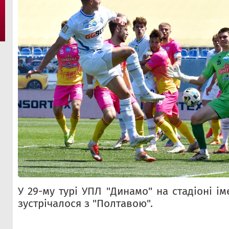
У 29-му турі УПЛ "Динамо" на стадіоні і
зустрічалося з "Полтавою".