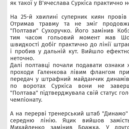
як такої у В'ячеслава Суркіса практично н
На 25-й хвилині суперник киян провів
Отримав травму та не зміг продовж
"Полтави" Сухоручко. Його замінив Кобз
тим часом гольовий момент мав Шол
швидкості добіг практично до лінії штр
і пробив у дальній кут. Вийшло ефектно
неточно.
Далі полтавці почали подавати ознаки ж
проходи Галенкова лівим флангом при
передач у штрафний майданчик динамівц
по воротах Суркіса вони не завер
"Полтава" підтверджувала свій статус го
чемпіонату.
А на перерві тренерський штаб "Динамо"
середню лінію. Яцик вийшов заміст
Михайленко замінив Бражка. У друг