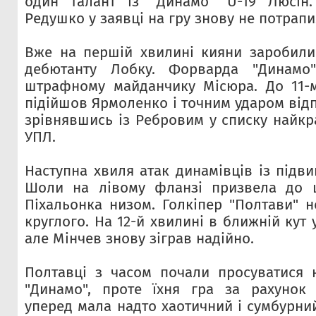
один талант із "Динамо" U-19 Люсін
Редушко у заявці на гру знову не потрапи
Вже на першій хвилині кияни заробили
дебютанту Лобку. Форварда "Динамо
штрафному майданчику Місюра. До 11-м
підійшов Ярмоленко і точним ударом відпр
зрівнявшись із Ребровим у списку найк
УПЛ.
Наступна хвиля атак динамівців із підв
Шоли на лівому фланзі призвела до щ
Пiхальонка низом. Голкіпер "Полтави" н
круглого. На 12-й хвилині в ближній кут
але Мінчев знову зіграв надійно.
Полтавці з часом почали просуватися 
"Динамо", проте їхня гра за рахунок 
уперед мала надто хаотичний і сумбурни