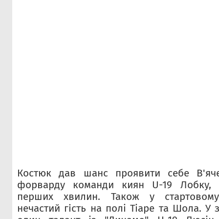
Костюк дав шанс проявити себе В'яче
форварду команди киян U-19 Лобку, 
перших хвилин. Також у стартовом
нечастий гiсть на полі Тіаре та Шола. У