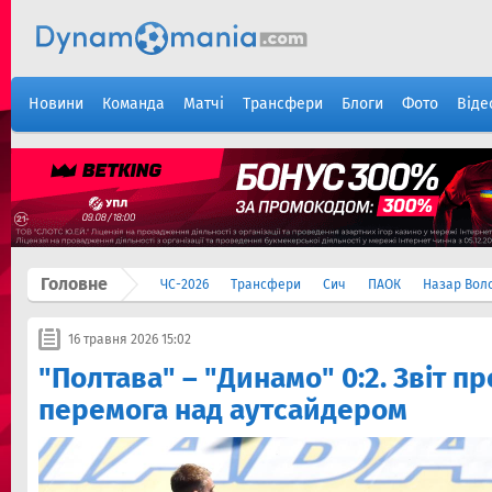
Новини
Команда
Матчі
Трансфери
Блоги
Фото
Віде
Головне
ЧС-2026
Трансфери
Сич
ПАОК
Назар Вол
16 травня 2026 15:02
"Полтава" – "Динамо" 0:2. Звіт пр
перемога над аутсайдером