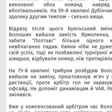
виконанні обох команд навря
вболівальників. На 59-й хвилині Дубінч
здалеку другим темпом - сильно вище.
Відразу після цього Буяльський змін
Волошин вийшов замість Ярмоленка, 
забити "Полтаві" більше одного 
невблаганно падав. Кияни ніби не дуже
свій успіх, тоді як позбавлені турнірної 
швидше, відбували номер, ніж протидіял
На 75-й хвилині трибуни розбудив Вол
вийшов на заміну, проштовхнув м'яч у 
дистанції, проте арбітр гол не зараху
офсайд. Не допоміг динамівцям й VAR. Р
змінився.
Вже у компенсований арбітром час Вол