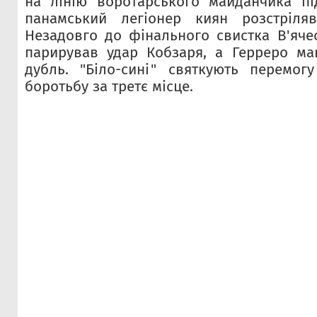
на лінію воротарського майданчика пі
панамський легіонер киян розстріля
Незадовго до фінального свистка В'яче
парирував удар Кобзаря, а Герреро м
дубль. "Біло-сині" святкують перемог
боротьбу за третє місце.