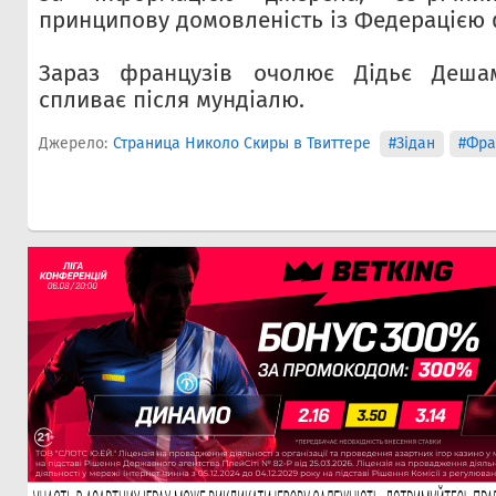
принципову домовленість із Федерацією 
Зараз французів очолює Дідьє Дешам
спливає після мундіалю.
Джерело:
Страница Николо Скиры в Твиттере
#Зiдан
#Фра