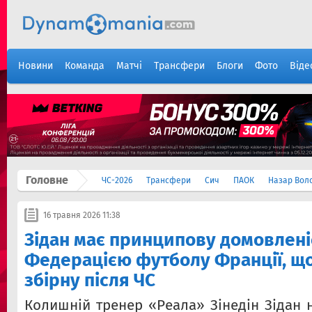
Новини
Команда
Матчі
Трансфери
Блоги
Фото
Віде
Головне
ЧС-2026
Трансфери
Сич
ПАОК
Назар Вол
16 травня 2026 11:38
Зідан має принципову домовленіс
Федерацією футболу Франції, щ
збірну після ЧС
Колишній тренер «Реала» Зінедін Зідан 