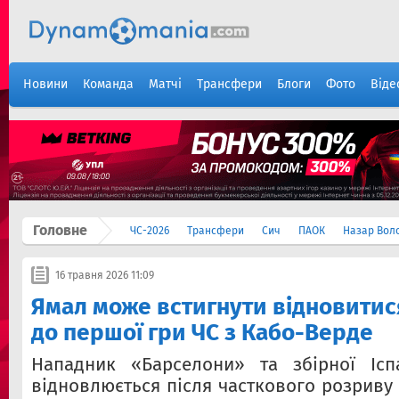
Новини
Команда
Матчі
Трансфери
Блоги
Фото
Віде
Головне
ЧС-2026
Трансфери
Сич
ПАОК
Назар Вол
16 травня 2026 11:09
Ямал може встигнути відновитис
до першої гри ЧС з Кабо-Верде
Нападник «Барселони» та збірної Ісп
відновлюється після часткового розриву м