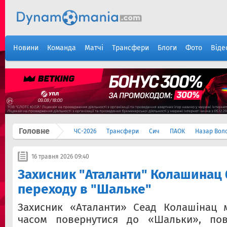
Новини
Команда
Матчі
Трансфери
Блоги
Фото
Віде
Головне
ЧС-2026
Трансфери
Сич
ПАОК
Назар Вол
16 травня 2026 09:40
Захисник "Аталанти" Колашинац 
переходу в "Шальке"
Захисник «Аталанти» Сеад Колашінац
часом повернутися до «Шальки», пов