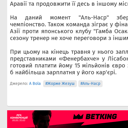
Аравії та продовжити її десь в іншому міс
На даний момент "Аль-Наср" збе
чемпіонство. Також команда зіграє у фіна
Азії проти японського клубу "Гамба Оса
сезону тренер не хоче переговори з інши
При цьому на кінець травня у нього запл
представниками «Фенербахче» у Лісабон
готовий платити йому 15 мільйонів євро з
б найбільша зарплатня у його кар'єрі.
Джерело:
A Bola
#Жорже Жезуш
#Аль-Наср