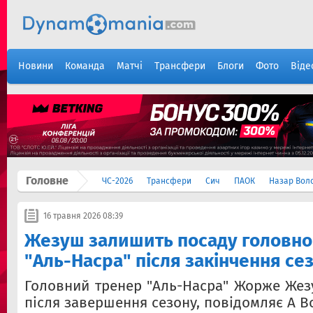
Новини
Команда
Матчі
Трансфери
Блоги
Фото
Віде
Головне
ЧС-2026
Трансфери
Сич
ПАОК
Назар Вол
16 травня 2026 08:39
Жезуш залишить посаду головно
"Аль-Насра" після закінчення се
Головний тренер "Аль-Насра" Жорже Жез
після завершення сезону, повідомляє A Bo