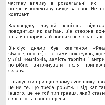
частину впливу в роздягальні, як і
інтереси колективу вище за свої. Не т
контракт.
Вальверде, другий капітан, відсто
поводиться як капітан. Він створив кон
тільки створив, а й повівся не як капітан
Вінісіус днями був капітаном «Ре
«Барселоною»] і жестами показував, що 
у Лізі чемпіонів, замість терпіти і витр
потрібно витримувати після принизл
сезону.
Нагадувати принциповому супернику про 
це не те, що треба робити. І від капіт
іншого, це не той тип гравця, який став
своє его та свої інтереси.