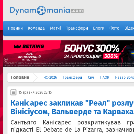
Новини
Команда
Матчі
Трансфери
Блоги
Фото
Віде
Головне
ЧС-2026
Трансфери
Сич
ПАОК
Назар Вол
15 травня 2026 23:15
Канісарес закликав "Реал" розлу
Вінісіусом, Вальверде та Карвах
Сантьяго Канісарес розкритикував г
підкасті El Debate de La Pizarra, зазнач