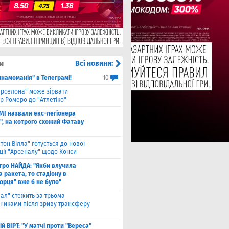
и
Всі новини:
инамоманія" в Телеграмі!
10
арселона" може зірвати
р Ромеро до "Атлетіко"
ЗМІ назвали екс-легіонера
", на котрого схожий Фатаву
стон Вілла" готується до нової
ції "Арсеналу" щодо Конси
тро НАЙДА: "Якби влучила
 ракета, то стадіону в
орця" вже б не було"
еал" стежить за трьома
сниками після зриву трансферу
й ВІРТ: "У матчі проти "Вереса"