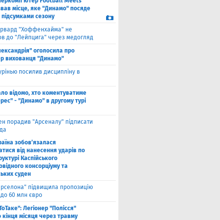
перкомп'ютер Football Meets
звав місце, яке "Динамо" посяде
а підсумками сезону
рвард "Хоффенхайма" не
в до "Лейпцига" через медогляд
лександрія" оголосила про
р вихованця "Динамо"
рінью посилив дисципліну в
ало відомо, хто коментуватиме
рес" - "Динамо" в другому турі
ен порадив "Арсеналу" підписати
да
раїна зобов’язалася
атися від нанесення ударів по
руктурі Каспійського
овідного консорціуму та
ських суден
арселона" підвищила пропозицію
 до 60 млн євро
ТоТаке": Легіонер "Полісся"
 кінця місяця через травму