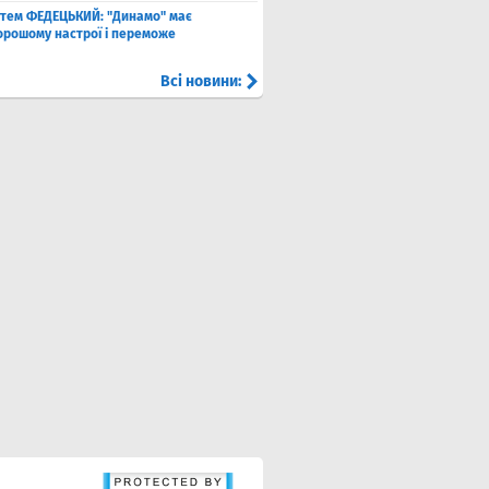
тем ФЕДЕЦЬКИЙ: "Динамо" має
хорошому настрої і переможе
Всі новини: