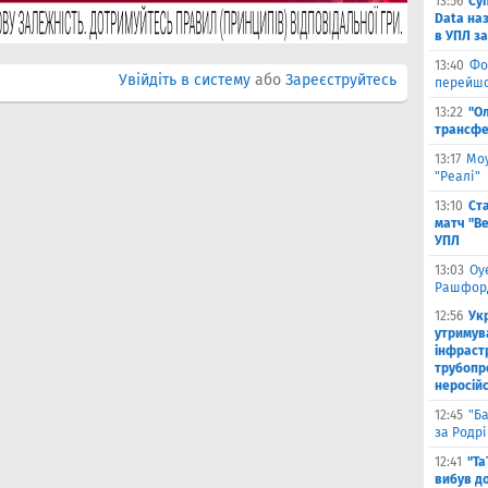
13:56
Су
Data на
в УПЛ з
13:40
Фо
Увійдіть в систему
або
Зареєструйтесь
перейшо
13:22
"О
трансфе
13:17
Моу
"Реалі"
13:10
Ст
матч "Ве
УПЛ
13:03
Оу
Рашфор
12:56
Ук
утримув
інфраст
трубопр
неросій
12:45
"Б
за Родрі
12:41
"Та
вибув до