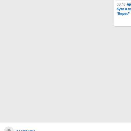
08:48
Ар
бути в 
"Верес"