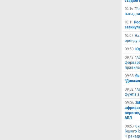
стадіон 
10:14
"Т
нападник
10:11
Рос
загинул
10:07
На
оренду в
09:50
Юр
09:43
"А
форвард
правила
09:38
Як
"Динамо
09:32
"А
фунтів з
09:04
ЗМ
африкан
перегляд
АПЛ
08:53
Си
іншого і
"Гранад