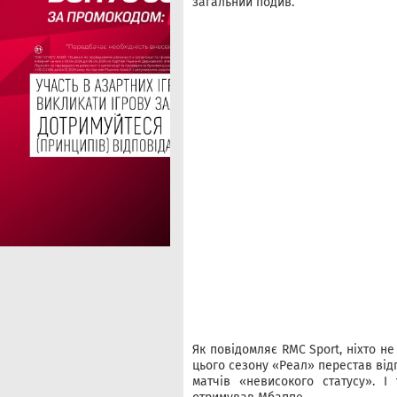
загальний подив.
Як повідомляє RMC Sport, ніхто не
цього сезону «Реал» перестав від
матчів «невисокого статусу». І