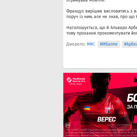
отримував Мбаппе.
Француз вирішив висловитись з вл
поруч із ним, але не знав, про що 
Наголошується, що й Альваро Арбел
тому прохання прокоментувати йог
Джерело:
RMC
#Мбаппе
#Арбе