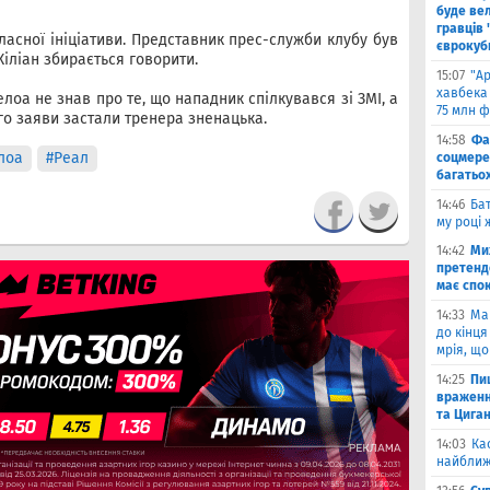
буде вел
гравців 
асної ініціативи. Представник прес-служби клубу був
єврокуб
Кіліан збирається говорити.
15:07
"А
хавбека 
оа не знав про те, що нападник спілкувався зі ЗМІ, а
75 млн ф
о заяви застали тренера зненацька.
14:58
Фа
лоа
#Реал
соцмере
багатьох
14:46
Бат
му році 
14:42
Ми
претенд
має спо
14:33
Ма
до кінця
мрія, що
14:25
Пи
враженн
та Цига
14:03
Ка
найближ