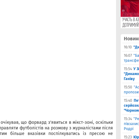
Новин
16:10
"Д
16:07
"Б
трансфе
15:54
У 
"Динамо
Ганіву
15:50
"А
пропози
15:40
Пе
серйозна
"Чорном
15:34
"Р
 очікував, що форвард з'явиться в мікст-зоні, оскільки
півзахи
правляти футболістів на розмову з журналістами після
Родрі
 тим більше вказівки поспілкуватись із пресою не
15:23
Юрі