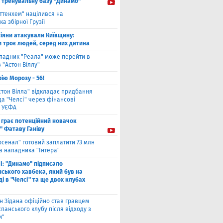
і тренувальну базу "Динамо"
оттенхем" націлився на
а збірної Грузії
іяни атакували Київщину:
и троє людей, серед них дитина
падник "Реала" може перейти в
 "Астон Віллу"
ію Морозу - 56!
стон Вілла" відкладає придбання
а "Челсі" через фінансові
 УЄФА
 грає потенційний новачок
" Фатаву Ганіву
рсенал" готовий заплатити 73 млн
а нападника "Інтера"
І: "Динамо" підписало
ського хавбека, який був на
і в "Челсі" та ще двох клубах
н Зідана офіційно став гравцем
спанського клубу після відходу з
и"