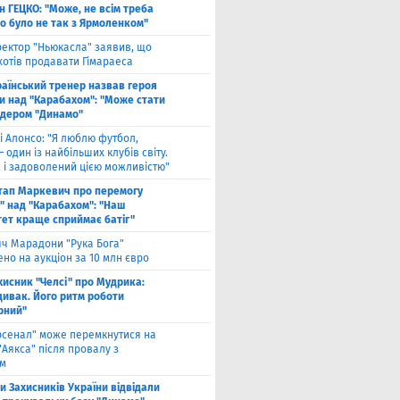
н ГЕЦКО: "Може, не всім треба
що було не так з Ярмоленком"
ектор "Ньюкасла" заявив, що
хотів продавати Гімараеса
аїнський тренер назвав героя
и над "Карабахом": "Може стати
ідером "Динамо"
і Алонсо: "Я люблю футбол,
— один із найбільших клубів світу.
й і задоволений цією можливістю"
тап Маркевич про перемогу
" над "Карабахом": "Наш
тет краще сприймає батіг"
яч Марадони "Рука Бога"
но на аукціон за 10 млн євро
хисник "Челсі" про Мудрика:
дивак. Його ритм роботи
рний"
рсенал" може перемкнутися на
"Аякса" після провалу з
ом
ти Захисників України відвідали