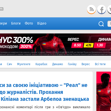
фери
Блоги
Фото
Відео
ри
Сич
Мунгенге
Карабах
Динамо
Ганіву
Верес
Всі теги
и за своєю ініціативою – "Реал" не
до журналістів. Прохання
Кіліана застали Арбелоа зненацька
зонансні коментарі після гри з «Ов'єдо» викликало