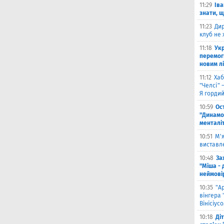
11:29
Іва
знати, 
11:23
Дир
клуб не 
11:18
Укр
перемог
новим л
11:12
Хаб
"Челсі" 
Я горди
10:59
Ос
"Динамо
менталі
10:51
М'
виставле
10:48
За
"Міша - 
неймові
10:35
"А
вінгера 
Вінісіус
10:18
Ді