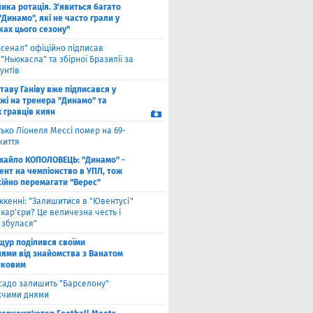
ика ротація. З'явиться багато
"Динамо", які не часто грали у
ках цього сезону"
рсенал" офіційно підписав
"Ньюкасла" та збірної Бразилії за
унтів
таву Ганіву вже підписався у
жі на тренера "Динамо" та
 гравців киян
ько Ліонеля Мессі помер на 69-
життя
хайло КОПОЛОВЕЦЬ: "Динамо" -
ент на чемпіонство в УПЛ, тож
кійно перемагати "Верес"
ккенні: "Залишитися в "Ювентусі"
 кар'єри? Це величезна честь і
 збулася"
щур поділився своїми
ями від знайомства з Ванатом
нковим
садо залишить "Барселону"
чими днями