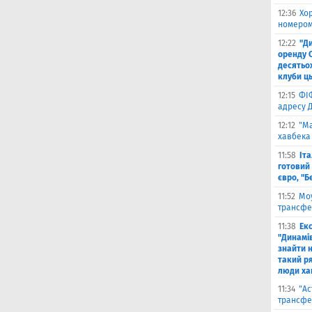
12:36
Хо
номером
12:22
"Д
оренду 
десятьох
клуби ць
12:15
ФІ
адресу 
12:12
"Ма
хавбека 
11:58
Іт
готовий 
євро, "Б
11:52
Моу
трансфе
11:38
Екс
"Динамів
знайти н
такий р
люди ха
11:34
"Ас
трансфе