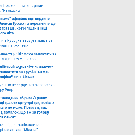
рнічек хоче стати першим
 "Ньюкасла"
инамо" офіційно підтвердило
Олексія Гусєва та перелічило ще
 гравців, котрі пішли в інші
ого літа
ФА відкинула звинувачення на
Джанні Інфантіно
нчестер Сіті" може заплатити за
"Лілля" 135 млн євро
алійський журналіст: "Ювентус"
заплатити за Трубіна 40 млн
енфіка" хоче більше
рінью не сердиться через зрив
ру Родрі
-нападник збірної України:
ці грають одну-дві гри, потім їх
іхто не може. Потім від них
яд помилок, що аж за голову
паються"
тон Вілла" зацікавлена в
рі захисника "Мілана"