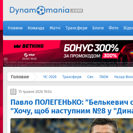
Новини
Команда
Матчі
Трансфери
Блоги
Фото
Віде
Головне
ЧС-2026
Трансфери
Сич
ПАОК
Назар Вол
15 травня 2026 19:04
Павло ПОЛЕГЕНЬКО: "Белькевич с
"Хочу, щоб наступним №8 у "Дина