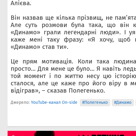
Алієва.
Він назвав ще кілька прізвищ, не пам’ята
Але суть розмови була така, що він
«Динамо» грали легендарні люди». І уя
каже мені таку фразу: «Я хочу, щоб
«Динамо» став ти».
Це прям мотивація. Коли така людин
просто… Для мене це було… Я навіть лед
той момент і по життю несу цю історію
сталося, але це каже про його віру в м
відіграв», – сказав Полегенько.
Джерело:
YouTube-канал On-side
#Полегенько
#Динамо