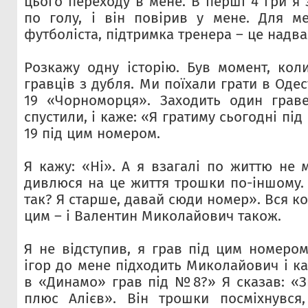
цього переходу в мене. В перші 4 гри я 
по голу, і він повірив у мене. Для ме
футболіста, підтримка тренера – це надв
Розкажу одну історію. Був момент, кол
гравців з дубля. Ми поїхали грати в Одес
19 «Чорноморця». Заходить один граве
спустили, і каже: «Я гратиму сьогодні під
19 під цим номером.
Я кажу: «Ні». А я взагалі по життю не 
дивлюся на це життя трошки по-іншому. 
так? Я старше, давай сюди номер». Вся к
цим – і Валентин Миколайович також.
Я не відступив, я грав під цим номером
ігор до мене підходить Миколайович і ка
в «Динамо» грав під №8?» Я сказав: «З
плюс Алієв». Він трошки посміхнувся