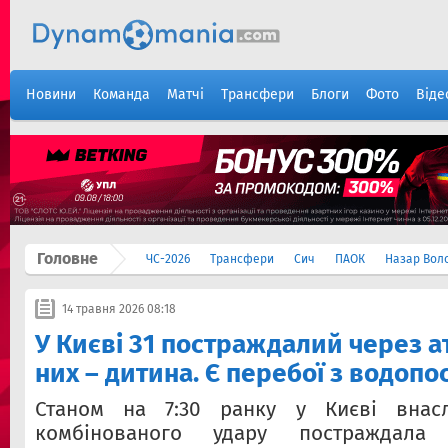
Новини
Команда
Матчі
Трансфери
Блоги
Фото
Віде
Головне
ЧС-2026
Трансфери
Сич
ПАОК
Назар Вол
14 травня 2026 08:18
У Києві 31 постраждалий через а
них – дитина. Є перебої з водоп
Станом на 7:30 ранку у Києві внасл
комбінованого удару постраждал