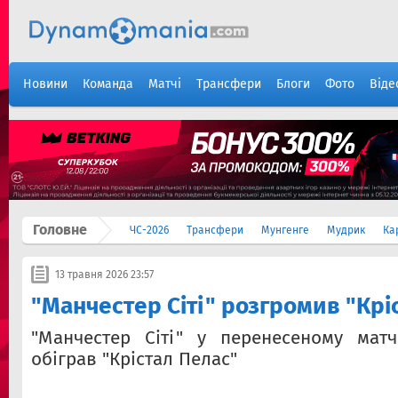
Новини
Команда
Матчі
Трансфери
Блоги
Фото
Віде
Головне
ЧС-2026
Трансфери
Мунгенге
Мудрик
Ка
13 травня 2026 23:57
"Манчестер Сіті" розгромив "Крі
"Манчестер Сіті" у перенесеному матч
обіграв "Крістал Пелас"