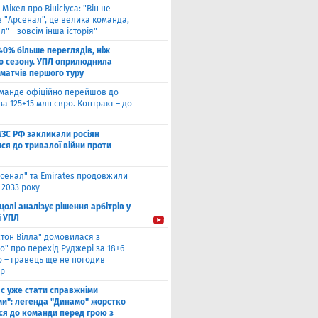
 Мікел про Вінісіуса: "Він не
 "Арсенал", це велика команда,
л" - зовсім інша історія"
40% більше переглядів, ніж
о сезону. УПЛ оприлюднила
 матчів першого туру
оманде офіційно перейшов до
за 125+15 млн євро. Контракт – до
МЗС РФ закликали росіян
ся до тривалої війни проти
сенал" та Emirates продовжили
 2033 року
цолі аналізує рішення арбітрів у
і УПЛ
стон Вілла" домовилася з
о" про перехід Руджері за 18+6
о – гравець ще не погодив
р
ас уже стати справжніми
и": легенда "Динамо" жорстко
ся до команди перед грою з