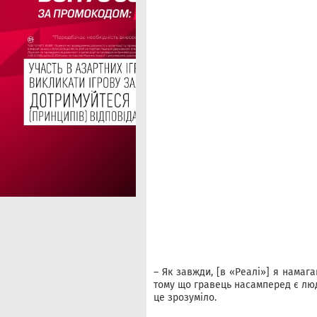
– Як завжди, [в «Реалі»] я намаг
тому що гравець насамперед є люд
це зрозуміло.