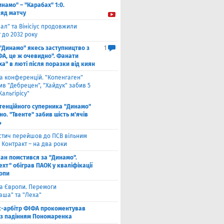
инамо" – "Карабах" 1:0.
ляд матчу
ал" та Вінісіус продовжили
 до 2032 року
 "Динамо" якесь заступництво з
1
ФА, це ж очевидно". Фанати
а" в люті після поразки від киян
га конференцій. "Копенгаген"
в "Дебрецен", "Хайдук" забив 5
Жальгірісу"
тенційного суперника "Динамо"
о. "Твенте" забив шість м'ячів
4
стич перейшов до ПСВ вільним
 Контракт – на два роки
кан помстився за "Динамо".
хт" обіграв ПАОК у кваліфікації
ропи
га Європи. Перемоги
аша" та "Леха"
с-арбітр ФІФА прокоментував
із падінням Пономаренка