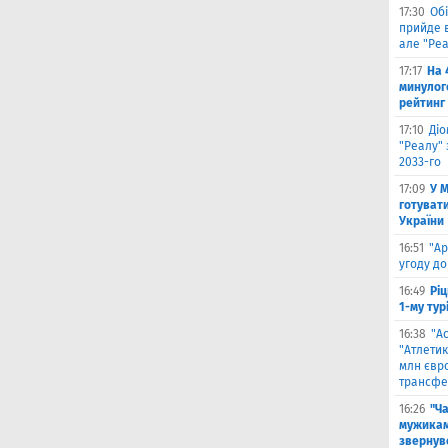
17:30
Обі
прийде в
але "Реа
17:17
На 
минулог
рейтинг
17:10
Ді
"Реалу" 
2033-го
17:09
У 
готувати
України
16:51
"Ар
угоду до
16:49
Ріц
1-му тур
16:38
"А
"Атлетик
млн євр
трансфе
16:26
"Ч
мужикам
звернув