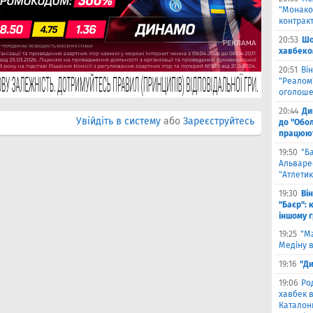
"Монако"
контрак
20:53
Шо
хавбеко
20:51
Він
"Реалом"
оголоше
20:44
Ди
Увійдіть в систему
або
Зареєструйтесь
до "Обол
працюют
19:50
"Б
Альваре
"Атлетик
19:30
Ві
"Баєр": 
іншому 
19:25
"М
Медіну в
19:16
"Ди
19:06
Ро
хавбек в
Каталонц