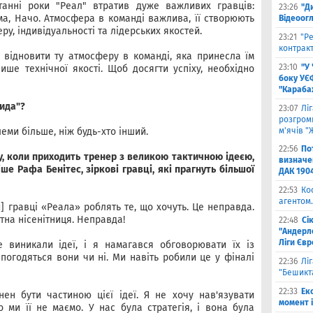
станні роки "Реал" втратив дуже важливих гравців:
23:26
"Д
ма, Начо. Атмосфера в команді важлива, її створюють
Відеоог
еру, індивідуальності та лідерських якостей.
23:21
"Ре
контракт
 відновити ту атмосферу в команді, яка принесла їм
23:10
"У
ише технічної якості. Щоб досягти успіху, необхідно
боку УЄ
"Карабах
рида"?
23:07
Лі
розгроми
леми більше, ніж будь-хто інший.
м'ячів "
22:56
По
у, коли приходить тренер з великою тактичною ідеєю,
визначен
ше Рафа Бенітес, зіркові гравці, які прагнуть більшої
ДАК 190
22:53
Ко
агентом.
би] гравці «Реала» роблять те, що хочуть. Це неправда.
тна нісенітниця. Неправда!
22:48
Сі
"Андерле
Ліги Єв
 виникали ідеї, і я намагався обговорювати їх із
 погодяться вони чи ні. Ми навіть робили це у фіналі
22:36
Лі
"Бешикт
22:33
Ек
ен бути частиною цієї ідеї. Я не хочу нав'язувати
момент 
о ми її не маємо. У нас була стратегія, і вона була