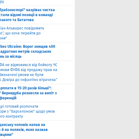
ру
"Трабзонспорі" назріває чистка
стали відомі позиції в команді
ського та Батагова
ліан Альварес повідомить
о", що хоче перейти до
они"
rbes Ukraine: Ворог знищив 400
вадратних метрів складських
нь за місяць
ФА не відмовився від бойкоту ЧС
ідмови ФІФА від продажу прав на
"Визначені умови не були
. Довіра до Інфантіно втрачена"
арплати в 15-20 разів більші":
 Вернидуба рознесли за виліт з
нференцій
рі готовий розпочати
ори з "Барселоною" щодо умов
ого контракту
Гданську чоловік напав на
 й на поляків, яких назвав
івцями"