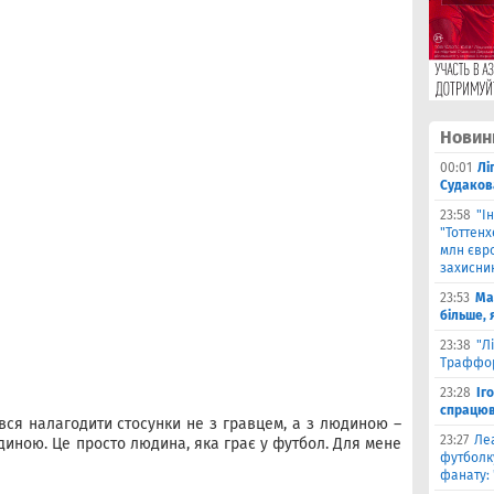
Новин
00:01
Лі
Судаков
23:58
"І
"Тоттен
млн євро
захисни
23:53
Ма
більше, 
23:38
"Л
Траффор
23:28
Іг
спрацюв
ався налагодити стосунки не з гравцем, а з людиною –
23:27
Ле
иною. Це просто людина, яка грає у футбол. Для мене
футболку
фанату: 