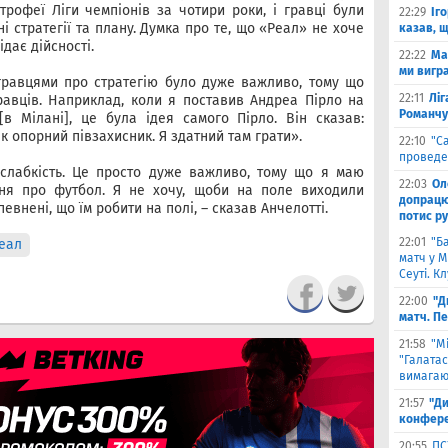
рофеї Ліги чемпіонів за чотири роки, і гравці були
22:29
Іг
 стратегії та плану. Думка про те, що «Реал» не хоче
казав, 
ідає дійсності.
22:22
Ма
ми вигр
 гравцями про стратегію було дуже важливо, тому що
22:11
Ліг
равців. Наприклад, коли я поставив Андреа Пірло на
Романчу
в Мілані], це була ідея самого Пірло. Він сказав:
к опорний півзахисник. Я здатний там грати».
22:10
"С
проведе
слабкість. Це просто дуже важливо, тому що я маю
22:03
Ол
ння про футбол. Я не хочу, щоби на поле виходили
допрацюв
певнені, що їм робити на полі, – сказав Анчелотті.
потис р
22:01
"Б
еал
матч у М
Сеуті. К
22:00
"Д
матч. П
21:58
"М
"Галатас
вимагаю
21:57
"Ди
конфере
20:55
ПС