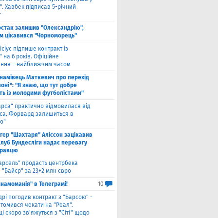
. Хавбек підписав 5-річний
т
стак залишив "Олександрію",
м цікавився "Чорноморець"
ісіус підпише контракт із
 на 6 років. Офіційне
ння – найближчим часом
намівець Маткевич про перехід
оні": "Я знаю, що тут добре
ь із молодими футболістами"
арса" практично відмовилася від
са. Форвард залишиться в
о"
нгер "Шахтаря" Аліссон зацікавив
клуб Бундесліги надає перевагу
гравцю
арсель" продасть центрбека
 "Байєр" за 23+2 млн євро
намоманія" в Телеграмі!
10
дрі погодив контракт з "Барсою" -
томився чекати на "Реал".
і скоро зв'яжуться з "Сіті" щодо