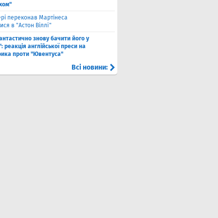
хом"
рі переконав Мартінеса
ся в "Астон Віллі"
антастично знову бачити його у
: реакція англійської преси на
рика проти "Ювентуса"
Всі новини: