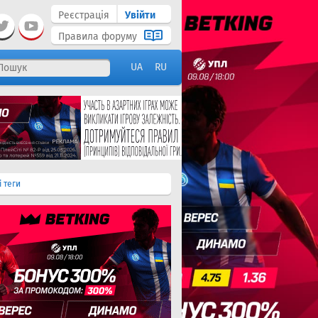
Реєстрація
Увійти
Правила форуму
UA
RU
і теги