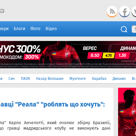
фери
Блоги
Фото
Відео
ри
Сич
ПАОК
Назар Волошин
Мунгенге
Карабах
Динамо
Вс
равці "Реала" "роблять що хочуть":
а" Карло Анчелотті, який очолює збірну Бразилії,
що гравці мадридського клубу не виконують дані