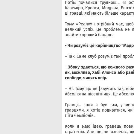
Потім почалися труднощі... В о
Каземіро, Крооса, Модріча, Бензе
ці гравці, які мають більше характ
Тому «Реалу» потрібний час, щоб
великий успіх. Це проблема не л
знайти хороший баланс.
- Чи розуміє це керівництво "Мад
– Так. Саме клуб розуміє такі проб
- Збоку здається, що кожного раз
як, можливо, Хабі Алонсо або рані
свободи, чинять опір.
– Ні. Тому що це [звучить так, ні
Абсолютна нісенітниця. Це абсолю
Гравці… коли я був там, у мене
гравцями, я хотів подивитися, чи
Ліги чемпіонів.
Коли я маю ідею, гравець повин
стратегію. Але це не означає, щ