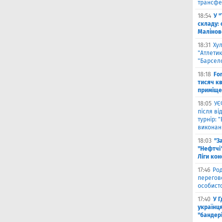
трансфе
18:54
У 
складу: 
Малiнов
18:31
Ху
"Атлетик
"Барсел
18:18
Fo
тисяч к
приміще
18:05
УЄ
після в
турнір: 
виконані
18:03
"З
"Нефтчі"
Ліги ко
17:46
Род
перегов
особист
17:40
У 
українця
"бандер