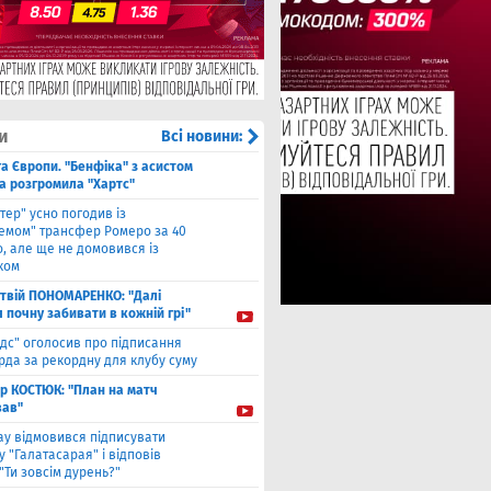
и
Всі новини:
га Європи. "Бенфіка" з асистом
а розгромила "Хартс"
нтер" усно погодив із
хемом" трансфер Ромеро за 40
, але ще не домовився із
ком
твiй ПОНОМАРЕНКО: "Далі
я почну забивати в кожній грі"
ідс" оголосив про підписання
да за рекордну для клубу суму
ор КОСТЮК: "План на матч
ав"
ау відмовився підписувати
 "Галатасарая" і відповів
"Ти зовсім дурень?"