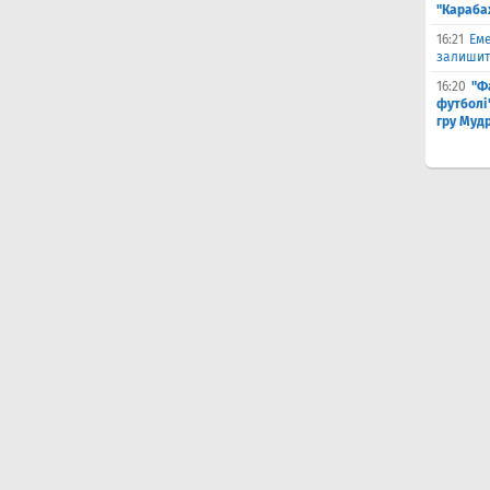
"Караба
16:21
Еме
залишити
16:20
"Ф
футболі"
гру Муд