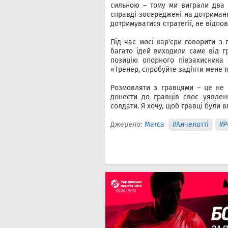
сильною – тому ми виграли два т
справді зосереджені на дотриманні
дотримуватися стратегії, не відпов
Під час моєї кар'єри говорити з
багато ідей виходили саме від г
позицію опорного півзахисника [
«Тренер, спробуйте задіяти мене я
Розмовляти з гравцями – це не 
донести до гравців своє уявле
солдати. Я хочу, щоб гравці були в
Джерело:
Marca
#Анчелотті
#Р