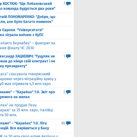
ор КОСТЮК: "Ще Лобановський
7
що команда будується два роки"
твій ПОНОМАРЕНКО: "Добре, що
али, але було багато помилок"
а Європи. "Університатя"
ка зіграла внічию з КуПС
антьяго Бернабеу" – фаворит на
ння фіналу ЧС-2030
ександр ХАЦКЕВИЧ: "Гуцуляк не
1
ав до кінця свій контракт і не
уку президенту"
арса" скасувала товариський
арокко через міграційну кризу у
луб мав отримати 4,5 млн євро
инамо" – "Карабах" 1:0. Звіт про
2
еремога на жилах
ілан" не продав Леау
араю" за 35 млн. євро. Італійці
ть 50 млн.
намо" – "Карабах" 1:0. Ліга
65
нцій. Все вирішиться у Баку
Ж за 50 млн євро купив Акліуша у