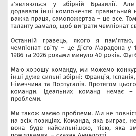
з'являються у збірній Бразилії. Ал
додавати інші компоненти: правильний н
важка праця, самопожертва – це все. То
таланту замало, щоб виграти чемпіонат св
Останній гравець, якого я пам'ятаю
чемпіонат світу – це Дієго Марадона у 
1986 та 2026 роками минуло 40 років. Фут
Маю хорошу команду, ми можемо конкуру
інші дуже сильні збірні: Франція, Іспанія,
Німеччина та Португалія. Протягом цього
команди. Ідеальних команд немає –
проблеми.
Ми також маємо проблеми. Ми не повніс
на всіх позиціях. Команда, яка виграє, н
вона буде найсильнішою, тією, яка з
помилками», – сказав Анчелотті.