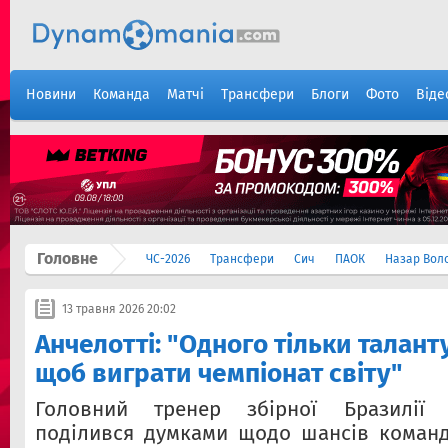
Новини
Команда
Матчі
Трансфери
Блоги
Фото
Віде
Головне
ЧС-2026
Трансфери
Сич
ПАОК
Назар Вол
13 травня 2026 20:02
Анчелотті: "Одного тільки талант
щоб виграти чемпіонат світу"
Головний тренер збірної Бразилії 
поділився думками щодо шансів команд