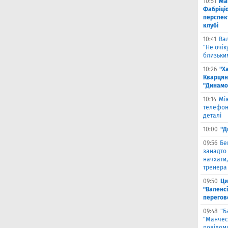
10:51
Ма
Фабріці
перспек
клубі
10:41
Ва
"Не очік
близьки
10:26
"Х
Кварцян
"Динамо
10:14
Мі
телефон
деталі
10:00
"Д
09:56
Бе
занадто 
начхати,
тренера 
09:50
Ци
"Валенсі
перегов
09:48
"Б
"Манчест
повідоми