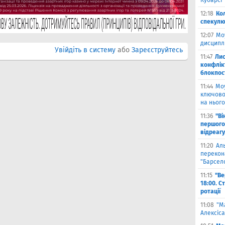
Кубарсі"
12:18
Ко
спекулю
12:07
Мо
дисциплі
Увійдіть в систему
або
Зареєструйтесь
11:47
Лис
конфлікт
блокпост
11:44
Моу
ключово
на нього
11:36
"Ві
першого
відреагу
11:20
Ал
перекона
"Барсел
11:15
"Ве
18:00. С
ротації
11:08
"М
Алексіса