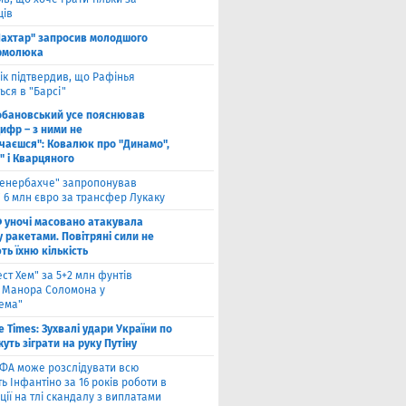
ців
ахтар" запросив молодшого
рмолюка
ік підтвердив, що Рафінья
ся в "Барсі"
обановський усе пояснював
ифр – з ними не
чаєшся": Ковалюк про "Динамо",
" і Кварцяного
енербахче" запропонував
 6 млн євро за трансфер Лукаку
 уночі масовано атакувала
 ракетами. Повітряні сили не
ь їхню кількість
ест Хем" за 5+2 млн фунтів
 Манора Соломона у
хема"
e Times: Зухвалі удари України по
жуть зіграти на руку Путіну
ФА може розслідувати всю
ть Інфантіно за 16 років роботи в
ції на тлі скандалу з виплатами