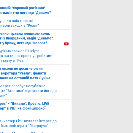
лишнiй "хороший росіянин"
є пам'яттю легенди "Динамо"
урінью ввів жорсткі
нарні заходи в "Реалі"
енко: травма пляшкою коли,
 із Кварцяним, надія "Динамо",
 у Криму, легенда "Колоса"
рінью вважає Вінісіуса
ю частиною проекту і робитиме
 ставку в "Реалі"
н ніколи не досягне рівня
 воротаря "Реалу": фанати
вали на останній матч Луніна
ьварес спробує непублічно
ти "Атлетико" відпустити його до
они"
рес" - "Динамо". Прев'ю. LIVE
тарт в УПЛ на фоні широкої
анчестер Сіті" виявляє інтерес до
 Макаллістера з "Ліверпуля"