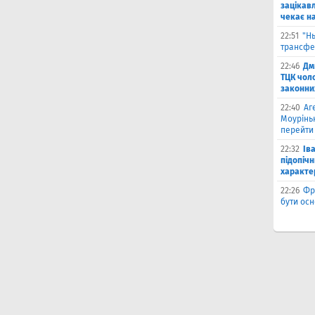
зацікавл
чекає на
22:51
"Н
трансфе
22:46
Дм
ТЦК чол
законни
22:40
Аг
Моурінь
перейти
22:32
Ів
підопіч
характе
22:26
Фр
бути ос