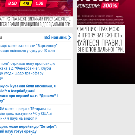
и
Всі новини:
садо може залишити "Барселону"
гравця оцінюють у суму до 40 млн
аполі" отримав нову пропозицію
кака від "Фенербахче". Клуби
 до угоди щодо трансферу
да
ому очікування були високими, я
мію": в Азербайджані
лися про перший матч "Динамо" і
ху"
ФА може продати ТБ-права на
ію двох наступних ЧС у США зі
нням пауз на водопій
дрик може перейти до "Хетафе":
ий клуб готує оренду