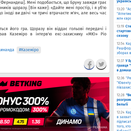
українсь
[Фернандеш]. Мені подобається, що Бруну завжди грає
иків щоразу. [Він каже]: «Дайте мені простір, і я уб'ю
13:20
"А
о іноді ви двічі чи тричі втрачаєте м'яч, але весь час
"Атлетик
млн євр
13:19
Сте
ться його гра. Щоразу він віддає гольові передачі і
стартово
зав Каземіро в інтерв'ю екс-захиснику «МЮ» Ріо
сезону
12:54
Ка
Рашфорд
динанда
#Каземіро
зборах в
12:37
У Б
гравця 
в домаш
12:36
"Р
"Ювенту
півзахис
12:28
"В
розгромн
Бельгії
12:24
Кар
в захват
підписат
того, хт