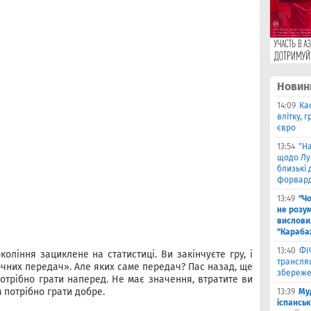
Новин
14:09
Ка
влітку, 
євро
13:54
"Н
щодо Лу
близькі
форвар
13:49
"Ч
не розу
вислови
"Караба
13:40
ФІ
оління зациклене на статистиці. Ви закінчуєте гру, і
трансляц
очних передач». Але яких саме передач? Пас назад, ще
збереже
Потрібно грати наперед. Не має значення, втратите ви
м потрібно грати добре.
13:39
Му
іспанськ