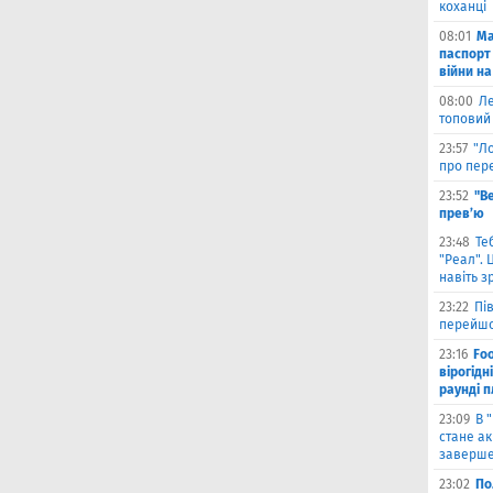
коханці
08:01
Ма
паспорт 
війни на
08:00
Л
топовий
23:57
"Л
про пере
23:52
"В
прев’ю
23:48
Те
"Реал". 
навіть з
23:22
Пі
перейшо
23:16
Foo
вірогідн
раунді 
23:09
В 
стане ак
заверше
23:02
По