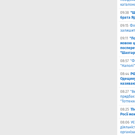
каталон
09:38
"Ш
брата Я
09:15
Фл
залишить
09:11
"Л
мовою ц
поспере
"Шахтар
08:57
"Ф
"Наполі"
08:44
РФ
Одещину
називают
08:27
"В
придбає
"Тоттен
08:25
Th
Росії мо
08:06
УЄ
діяльніс
організа