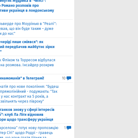
йбутнє Мудрика в "Челсі":
о Романо розповів про
тиви українця в лондонському
льверде про Моурінью в "Реалі":
ував, що він буде таким – дуже
м до нас"
ачеріді лише сміявся": як
ий передбачив майбутнє зірки
"
ж Фліком та Торресом відбулася
на розмова. Інсайдер розкрив
инамоманія" в Телеграмі!
10
натія про нове покоління: "Будеш
прямолінійний - подумають: "Так
 у нас контракт на 5 років, а
звільнять через півроку"
ганков знову у сфері інтересів
ї": клуб Ла Ліги відновив
ори щодо трансферу українця
арселона" готує нову пропозицію
1
ер Сіті" щодо Родрі - гравець
в, що хоче грати тільки за