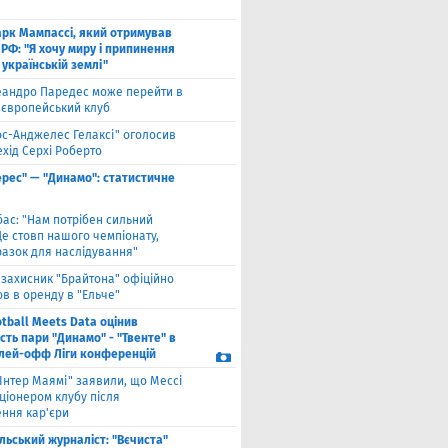
рк Мампассі, який отримував
РФ: "Я хочу миру і припинення
 українській землі"
еандро Паредес може перейти в
 європейський клуб
ос-Анджелес Гелаксі" оголосив
хід Серхі Роберто
ерес" — "Динамо": статистичне
бас: "Нам потрібен сильний
Це стовп нашого чемпіонату,
разок для наслідування"
взахисник "Брайтона" офіційно
в в оренду в "Ельче"
tball Meets Data оцінив
ість пари "Динамо" - "Твенте" в
плей-офф Ліги конференцій
"Інтер Маямі" заявили, що Мессі
ціонером клубу після
ння кар'єри
льський журналіст: "Вєчиста"