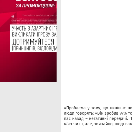
«Проблема у тому, що нинішнє пок
люди говорять: «Він зробив 97% т
пас назад – негативні передачі. 
м'яч чи ні, але, звичайно, іноді ва