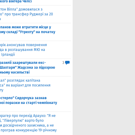
кого вінгера Челсі
стон Вілла" домовилася з
о" про трансфер Руджері за 20
о
панов може втратити місце у
му складі "Утрехту" на початку
ррік анонсував повернення
а в розташування МЮ на
 Ірландії
разилії заарештували екс-
3
"Шахтаря" Жадсона за підозрою
ньому насильстві
еал" розглядає капітана
са" як варіант для посилення
ту
естерло" Сидорчука зазнав
ої поразки на старті чемпіонату
рагер про перехід Араухо: "Я не
і, "Ліверпулю" варто було
и досвідченого захисника, а не
о програв конкуренцію 19-річному