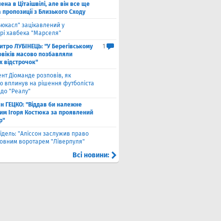
ена ​​в Цітаішвілі, але він все ще
 пропозиції з Близького Сходу
ьюкасл" зацікавлений у
рі хавбека "Марселя"
итро ЛУБІНЕЦЬ: "У Берегівському
1
овіків масово позбавляли
х відстрочок"
ент Діоманде розповів, як
ю вплинув на рішення футболіста
 до "Реалу"
ан ГЕЦКО: "Віддав би належне
ним Ігоря Костюка за проявлений
р"
ідель: "Аліссон заслужив право
новним воротарем "Ліверпуля"
Всі новини: