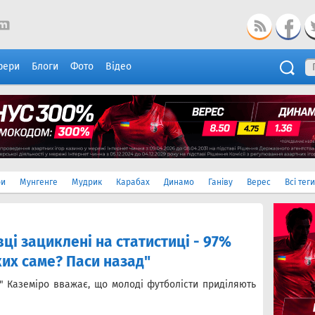
фери
Блоги
Фото
Відео
ри
Мунгенге
Мудрик
Карабах
Динамо
Ганіву
Верес
Всі теги
вці зациклені на статистиці - 97%
ких саме? Паси назад"
 Каземіро вважає, що молоді футболісти приділяють