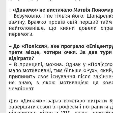
– «Динамо» не вистачало Матвія Понома
– Безумовно. І не тільки його. Шапарен
заміну, Бражко провів свій перший тайм
найголовніше, що кияни довели спра
перемоги.
– До «Полісся», яке програло «Епіцентр
третє місце, чотири очки. За два тур
відіграти?
– В принципі, можна. Однак у «Полісся»
мало мотивовані, тим більше «Рух», який,
припинить своє існування після закінче
не знаю, з якою мотивацією ця кома
чемпіонат.
Для «Динамо» зараз важливо виграти К
завершити сезон з трофеєм і потрапити д
підсумкове місце в УПЛ, якщо, звичайно