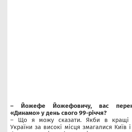
– Йожефе Йожефовичу, вас перек
«Динамо» у день свого 99-річчя?
– Що я можу сказати. Якби в кращі 
України за високі місця змагалися Київ і