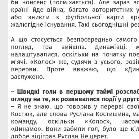
би нонсенс (посміхається). Але зараз з
країні йде війна, багато авторитетних 
або зникли з футбольної карти кра
жалюгідне існування. Такі сьогоднішні реа
А що стосується безпосередньо самого 
погляд, гра вийшла. Динамівці, м
налаштувалися, оскільки на початку по
м'ячі. «Колос» же, судячи з усього, роз
перерви. Проте вважаю, що «Дин
заслужено.
– Швидкі голи в першому таймі розслаб
огляду на те, як розвивалися події у друг
– Я не знаю, що говорив у перерві свої
Костюк, але слова Руслана Костишина, м
команду, оскільки «Колос», часо
«Динамо». Вони забили гол, було ще кіл
добре відіграв Руслан Нещерет.