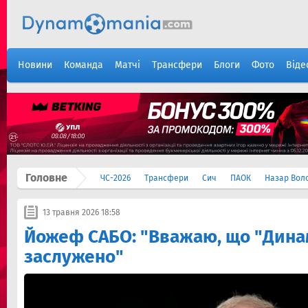
Новини
Команда
Матчі
Трансфери
Блоги
Фото
Віде
Головне
ЧС-2026
Трансфери
Сич
ПАОК
Назар Вол
13 травня 2026 18:58
Йожеф САБО: "Вважаю, що "Дина
заслужено"