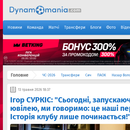
Новини
Команда
Матчі
Трансфери
Блоги
Фото
Віде
Головне
ЧС-2026
Трансфери
Сич
ПАОК
Назар Вол
13 травня 2026 18:37
Ігор СУРКІС: "Сьогодні, запускаюч
ювілею, ми говоримо: це наші пер
Історія клубу лише починається!