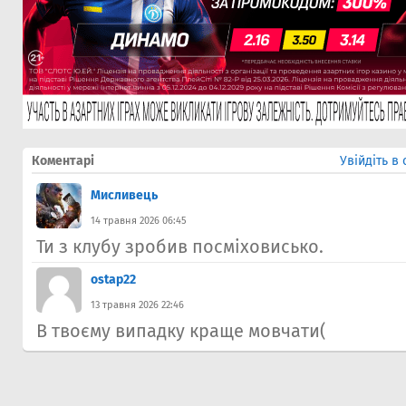
Коментарі
Увійдіть в
Мисливець
14 травня 2026 06:45
Ти з клубу зробив посміховисько.
ostap22
13 травня 2026 22:46
В твоєму випадку краще мовчати(