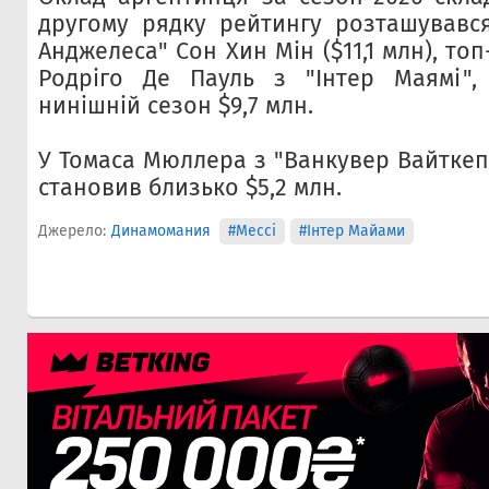
другому рядку рейтингу розташувавс
Анджелеса" Сон Хин Мін ($11,1 млн), то
Родріго Де Пауль з "Інтер Маямі",
нинішній сезон $9,7 млн.
У Томаса Мюллера з "Ванкувер Вайткеп
становив близько $5,2 млн.
Джерело:
Динамомания
#Мессі
#Інтер Майами