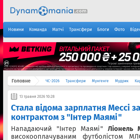
Новини
Команда
Матчі
Трансфери
Блоги
Фото
Віде
Головне
ЧС-2026
Трансфери
Мунгенге
Мудрик
Ка
13 травня 2026 10:28
Стала відома зарплатня Мессі з
контрактом з "Інтер Маямі"
Нападаючий "Інтер Маямі"
Ліонель 
високооплачуваним футболістом М