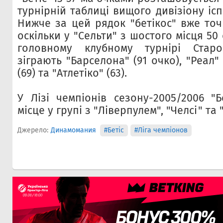
турнірній таблиці вищого дивізіону ісп
Нижче за цей рядок "бетікос" вже точ
оскільки у "Сельти" з шостого місця 50 о
головному клубному турнірі Стар
зіграють "Барселона" (91 очко), "Реал" 
(69) та "Атлетіко" (63).
У Лізі чемпіонів сезону-2005/2006 "Б
місце у групі з "Ліверпулем", "Челсі" та
Джерело:
Динамомания
#Бетіс
#Ліга чемпіонов