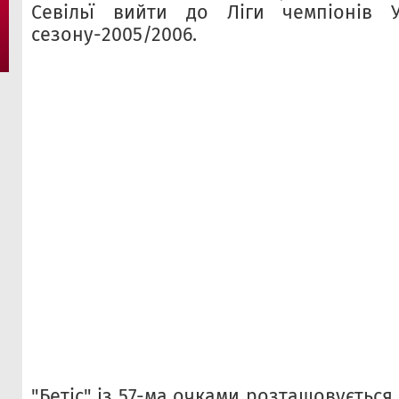
Севільї вийти до Ліги чемпіонів
сезону-2005/2006.
"Бетіс" із 57-ма очками розташовується 