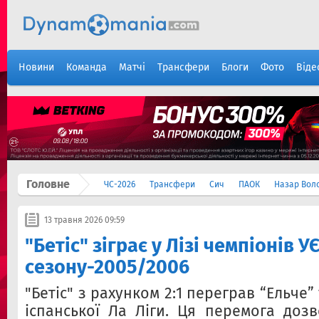
Новини
Команда
Матчі
Трансфери
Блоги
Фото
Віде
Головне
ЧС-2026
Трансфери
Сич
ПАОК
Назар Вол
13 травня 2026 09:59
"Бетіс" зіграє у Лізі чемпіонів 
сезону-2005/2006
"Бетіс" з рахунком 2:1 переграв “Ельче” 
іспанської Ла Ліги. Ця перемога дозв