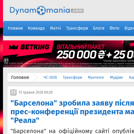
Новини
Команда
Матчі
Трансфери
Блоги
Фото
Віде
Головне
ЧС-2026
Трансфери
Мунгенге
Мудрик
Ка
13 травня 2026 09:28
"Барселона" зробила заяву після 
прес-конференції президента м
"Реала"
"Барселона" на офіційному сайті опублі