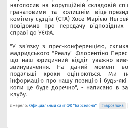
наголосив на корупційній складовій спі
гранатовими та колишнім віце-презид
комітету суддів (CTA) Хосе Марією Негр
повідомив про передачу відповідних 
справі до УЄФА.
"У зв'язку з прес-конференцією, скли
мадридського "Реалу" Флорентіно Перес
що наш юридичний відділ уважно вивч
звинувачення. На даний момент вон
подальші кроки оцінюються. Ми н
інформацію про нашу позицію і будь-які
коли це буде доречно", - написано в за
клубу.
Джерело:
Официальный сайт ФК "Барселона"
#Барселона