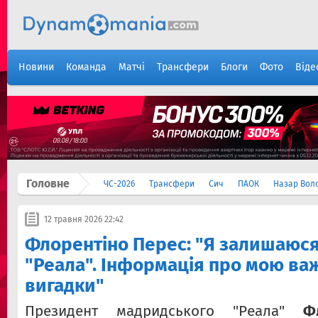
Новини
Команда
Матчі
Трансфери
Блоги
Фото
Віде
Головне
ЧС-2026
Трансфери
Сич
ПАОК
Назар Вол
12 травня 2026 22:42
Флорентіно Перес: "Я залишаюс
"Реала". Інформація про мою ва
вигадки"
Президент мадридського "Реала"
Ф