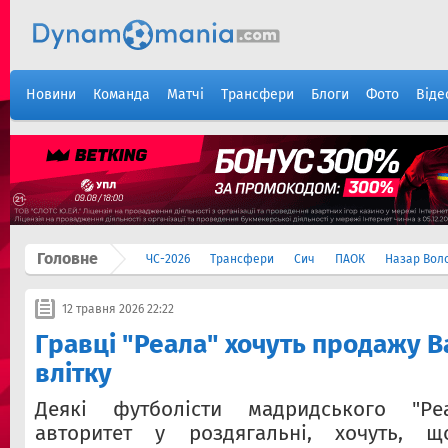
Новини
Команда
Матчі
Трансфери
Блоги
Фото
Віде
Головне
ЧС-2026
Трансфери
Сич
ПАОК
Назар Вол
12 травня 2026 22:22
Гравці "Реала" хочуть продажу 
влітку
Деякі футболісти мадридського "Ре
авторитет у роздягальні, хочуть, 