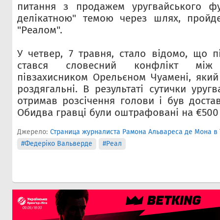
питання з продажем уругвайського фу
делікатною" темою через шлях, пройд
"Реалом".
У четвер, 7 травня, стало відомо, що п
стався словесний конфлікт між
півзахисником Орельєном Чуамені, який 
роздягальні. В результаті сутички уруг
отримав розсічення голови і був достав
Обидва гравці були оштрафовані на €500 
Джерело:
Страница журналиста Рамона Альвареса де Мона в 
#Федеріко Вальверде
#Реал